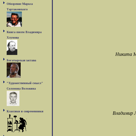
Обозрение Маркса
Тартаковского
Книга писем Владимира
Хлумова
Никита М
Богатырская застава
"Художественный смысл"
Соломона Воложина
Классики и современники
Владимир 