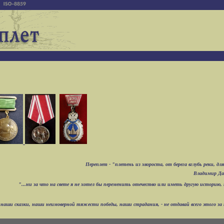
Переплет - "плетень из хвороста, от берега вглубь реки, 
Владимир Дал
"...ни за что на свете я не хотел бы переменить отечество или иметь другую историю, 
и, наши сказки, наши неимоверной тяжести победы, наши страдания, - не отдавай всего этого з