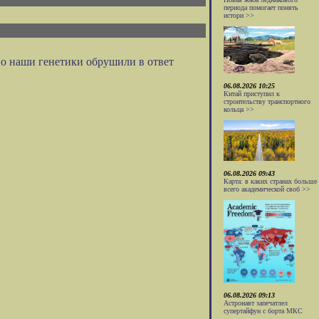
периода помогает понять
истори >>
но наши генетики обрушили в ответ
06.08.2026 10:25
Китай приступил к
строительству транспортного
кольца >>
06.08.2026 09:43
Карта: в каких странах больше
всего академической своб >>
06.08.2026 09:13
Астронавт запечатлел
супертайфун с борта МКС