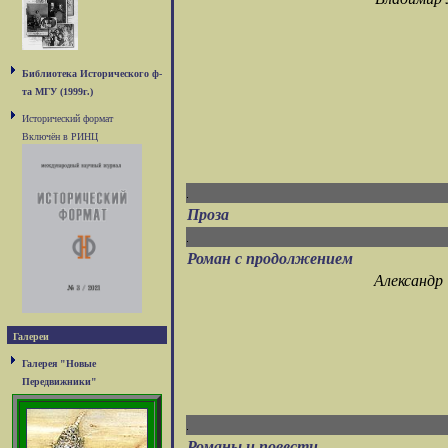
Библиотека Исторического ф-
та МГУ (1999г.)
Исторический формат
Включён в РИНЦ
Проза
Роман с продолжением
Александр
Галереи
Галерея "Новые
Передвижники"
Романы и повести