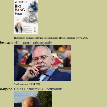
Публичная лекция в Италии, Злободневное, Наука, История, 16.VII.2026
ихалков
«Нас опять обманули!»
Злободневное, 29.VI.2026
Липунов.
Союз Славянских Республик