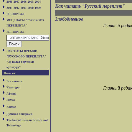
2008
2007
2006
2005
2004
Как читать "Русский переплет"
2003
2002
2001
2000
1999
РП-ПОРТАЛ
Злободневное
МЕЦЕНАТЫ "РУССКОГО
Главный реда
ПЕРЕПЛЕТА"
РП-ПОРТАЛ
ЛАУРЕАТЫ ПРЕМИИ
"РУССКОГО ПЕРЕПЛЕТА"
"За вклад в русскую
культуру"
Новости
Все новости
Главный реда
Культура
Афиша
Наука
Космос
Думская панорама
The best of Russian Science and
Technology