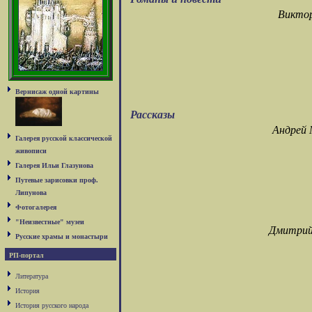
Виктор
Вернисаж одной картины
Рассказы
Андрей 
Галерея русской классической
живописи
Галерея Ильи Глазунова
Путевые зарисовки проф.
Липунова
Фотогалерея
"Неизвестные" музеи
Дмитрий
Русские храмы и монастыри
РП-портал
Литература
История
История русского народа