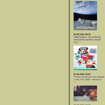
06.08.2026 08:58
Инфографика: крупнейший
импортный партнер каждой
стра >>
05.08.2026 18:03
Ученые высказали свое мнение
о том, кто умнее - кошки ил
>>