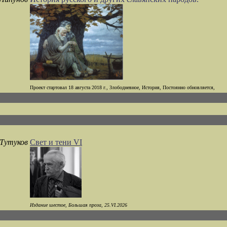
Проект стартовал 18 августа 2018 г., Злободневное, История, Постоянно обновляется,
 Тутуков
Свет и тени VI
Издание шестое, Большая проза, 25.VI.2026