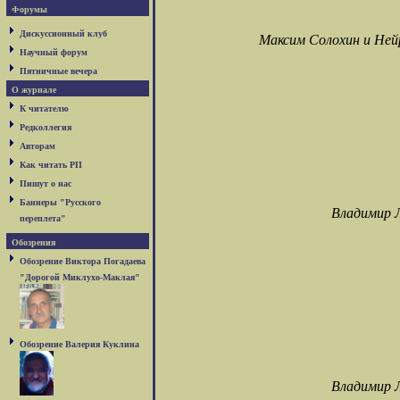
Форумы
Дискуссионный клуб
Максим Солохин и Ней
Научный форум
Пятничные вечера
О журнале
К читателю
Редколлегия
Авторам
Как читать РП
Пишут о нас
Баннеры "Русского
Владимир 
переплета"
Обозрения
Обозрение Виктора Погадаева
"Дорогой Миклухо-Маклая"
Обозрение Валерия Куклина
Владимир 