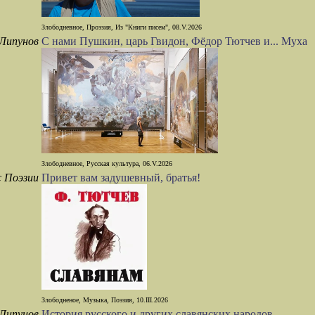
Злободневное, Проэзия, Из "Книги писем", 08.V.2026
Липунов
С нами Пушкин, царь Гвидон, Фёдор Тютчев и... Муха
Злободневное, Русская культура, 06.V.2026
с Поэзии
Привет вам задушевный, братья!
Злободненое, Музыка, Поэзия, 10.III.2026
Липунов
История русского и других славянских народов.