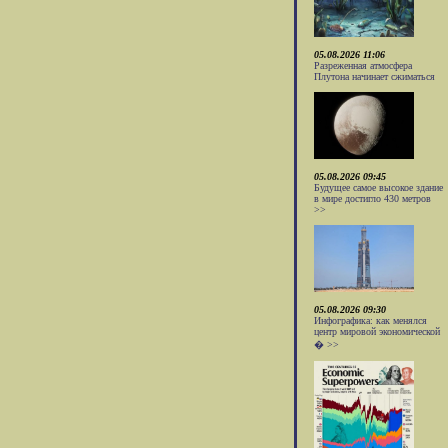
05.08.2026 11:06
Разреженная атмосфера
Плутона начинает сжиматься
05.08.2026 09:45
Будущее самое высокое здание
в мире достигло 430 метров
>>
05.08.2026 09:30
Инфографика: как менялся
центр мировой экономической
� >>