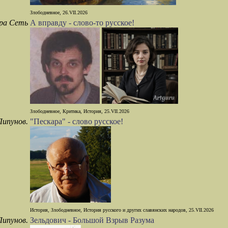
Злободневное, 26.VII.2026
ра Сеть
А вправду - слово-то русское!
Злободневное, Критика, История, 25.VII.2026
Липунов.
"Пескара" - слово русское!
История, Злободневное, История русского и других славянских народов, 25.VII.2026
Липунов.
Зельдович - Большой Взрыв Разума