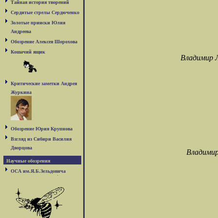
Тайная история творений
Сердитые стрелы Сердюченко
Золотые прииски Юлия
Андреева
Обозрение Алексея Шорохова
Кошачий ящик
Владимир 
Критические заметки Андрея
Журкина
Обозрение Юрия Крупнова
Взгляд из Сибири Василия
Дворцова
Владимир
Научные обозрения
ОСА им.Я.Б.Зельдовича