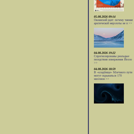
05.08.2026 09:14
Океанский щит: почему таяние
арктической мерзлоты не п >>
04.08.2026 19:22
Спрогнозированы реальные
поседствия извержения Йелло
>>
04.08.2026 18:59
В «кладбище» Млечного пути
могут скрываться 170
миллион >>