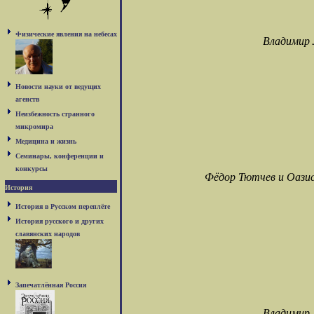
Физические явления на небесах
Владимир 
Новости науки от ведущих
агенств
Неизбежность странного
микромира
Медицина и жизнь
Семинары, конференции и
конкурсы
Фёдор Тютчев и Оази
История
История в Русском переплёте
История русского и других
славянских народов
Запечатлённая Россия
Владимир 