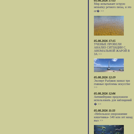
05.08.2026 17:53
Мир испытывает острую
нехватку речного песка, и это
ог� >>
05.08.2026 17:15
УЧЕНЫЕ ПРОВЕЛИ
АНАЛИЗ СИТУАЦИИ С
АНОМАЛЬНОЙ ЖАРОЙ В
ЗА >>
05.08.2026 12:19
Эксперт Рыбаков назвал три
главные проблемы искусстве
>>
05.08.2026 12:06
Антинейтрино предложили
использовать для наблюдений
� >>
05.08.2026 11:33
«Небольшое опорожнение
кишечника» 540 млн лет назад
выз >>