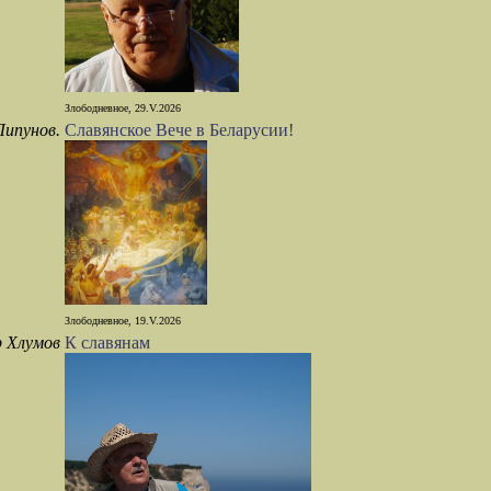
Злободневное, 29.V.2026
Липунов.
Славянское Вече в Беларусии!
Злободневное, 19.V.2026
 Хлумов
К славянам