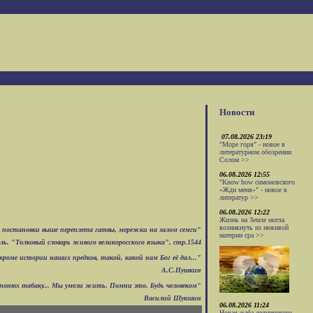
Новости
07.08.2026 23:19
"Море горя" - новое в
литературном обозрении
Солом >>
06.08.2026 12:55
"Know how симоновского
«Жди меня»" - новое в
литератур >>
06.08.2026 12:22
Жизнь на Земле могла
возникнуть из неживой
для постановки выше переплета гатвы, мережки на залом семги"
материи сра >>
ь. "Толковый словарь живого великоросского языка", стр.1544
кроме истории наших предков, такой, какой нам Бог её дал..."
А.С.Пушкин
а понюх табаку... Мы умели жить. Помни это. Будь человеком"
Василий Шукшин
06.08.2026 11:24
Новая жаба ледникового