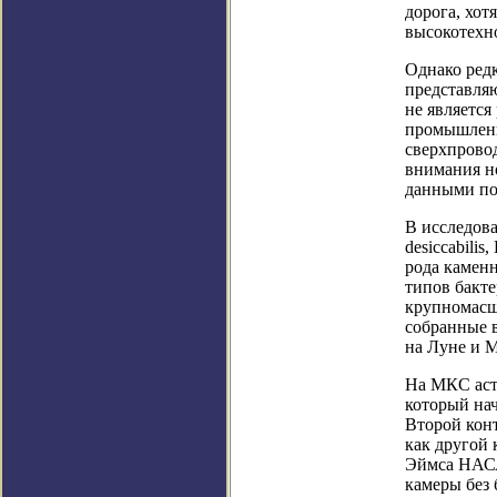
дорога, хо
высокотехн
Однако ред
представляю
не является
промышленн
сверхпровод
внимания н
данными по
В исследова
desiccabilis
рода каменн
типов бакте
крупномасшт
собранные в
на Луне и М
На МКС аст
который на
Второй кон
как другой 
Эймса НАСА
камеры без 