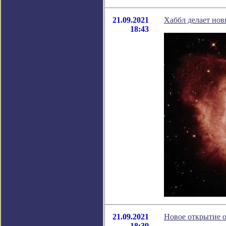
21.09.2021
Хаббл делает нов
18:43
21.09.2021
Новое открытие о
18:39