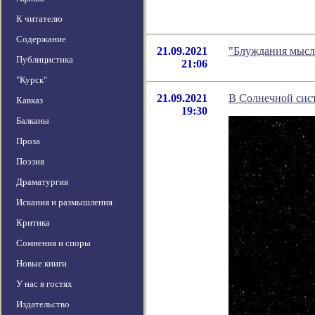
К читателю
Содержание
21.09.2021
"Блуждания мысл
Публицистика
21:06
"Курск"
21.09.2021
В Солнечной сист
Кавказ
19:30
Балканы
Проза
Поэзия
Драматургия
Искания и размышления
Критика
Сомнения и споры
Новые книги
У нас в гостях
Издательство