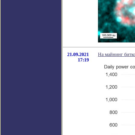
21.09.2021
На майнинг битко
17:19