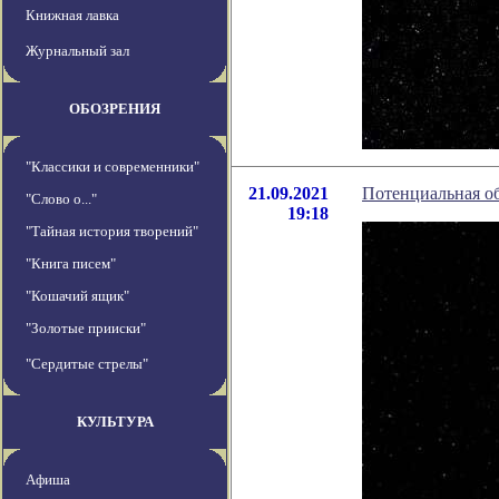
Книжная лавка
Журнальный зал
ОБОЗРЕНИЯ
"Классики и современники"
21.09.2021
Потенциальная о
"Слово о..."
19:18
"Тайная история творений"
"Книга писем"
"Кошачий ящик"
"Золотые прииски"
"Сердитые стрелы"
КУЛЬТУРА
Афиша