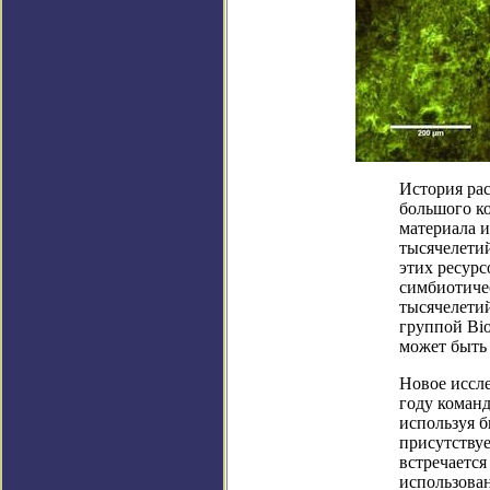
История ра
большого ко
материала и
тысячелетий
этих ресурс
симбиотиче
тысячелетий
группой Bio
может быть
Новое иссл
году команд
используя б
присутствуе
встречается
использова