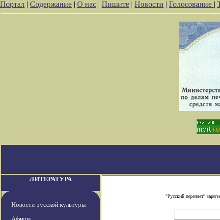
Портал
|
Содержание
|
О нас
|
Пишите
|
Новости
|
Голосование
|
ЛИТЕРАТУРА
"Русский переплет" заре
Новости русской культуры
Афиша