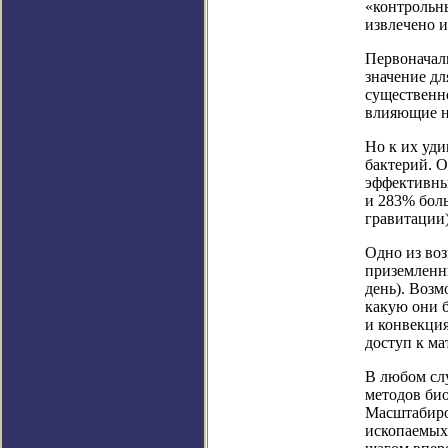
«контрольны
извлечено и
Первоначаль
значение дл
существенн
влияющие на
Но к их уди
бактерий. Об
эффективны
и 283% боль
гравитации)
Одно из во
приземленн
день). Воз
какую они 
и конвекция
доступ к ма
В любом сл
методов био
Масштабиро
ископаемых