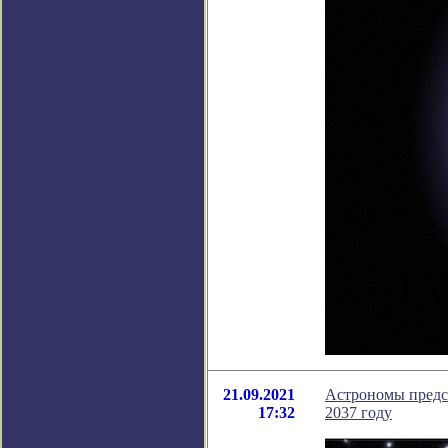
21.09.2021
Астрономы предс
17:32
2037 году