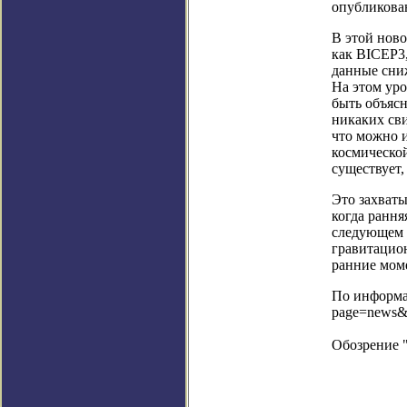
опубликован
В этой нов
как BICEP3
данные сни
На этом уро
быть объяс
никаких св
что можно 
космическо
существует,
Это захваты
когда рання
следующем 
гравитацио
ранние мом
По информац
page=news&
Обозрение 