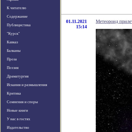
К читателю
Содержание
01.11.2021
Метеороид прилет
Публицистика
15:14
"Курск"
Кавказ
Балканы
Проза
Поэзия
Драматургия
Искания и размышления
Критика
Сомнения и споры
Новые книги
У нас в гостях
Издательство