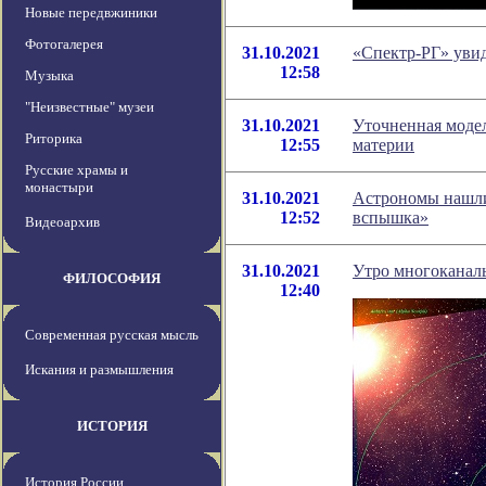
Новые передвжиники
Фотогалерея
31.10.2021
«Спектр-РГ» уви
12:58
Музыка
"Неизвестные" музеи
31.10.2021
Уточненная модел
Риторика
12:55
материи
Русские храмы и
монастыри
31.10.2021
Астрономы нашли 
12:52
вспышка»
Видеоархив
31.10.2021
Утро многоканал
ФИЛОСОФИЯ
12:40
Современная русская мысль
Искания и размышления
ИСТОРИЯ
История России