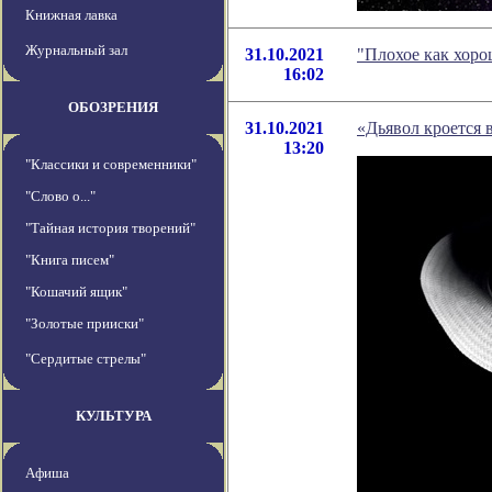
Книжная лавка
Журнальный зал
31.10.2021
"Плохое как хоро
16:02
ОБОЗРЕНИЯ
31.10.2021
«Дьявол кроется 
13:20
"Классики и современники"
"Слово о..."
"Тайная история творений"
"Книга писем"
"Кошачий ящик"
"Золотые прииски"
"Сердитые стрелы"
КУЛЬТУРА
Афиша