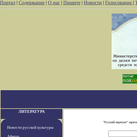
Портал
|
Содержание
|
О нас
|
Пишите
|
Новости
|
Голосование
|
ЛИТЕРАТУРА
"Русский переплет" заре
Новости русской культуры
Афиша