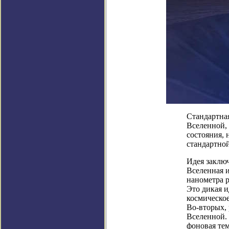
Стандартная
Вселенной,
состояния, 
стандартной
Идея заключ
Вселенная 
нанометра р
Это дикая и
космическое
Во-вторых,
Вселенной. 
фоновая те