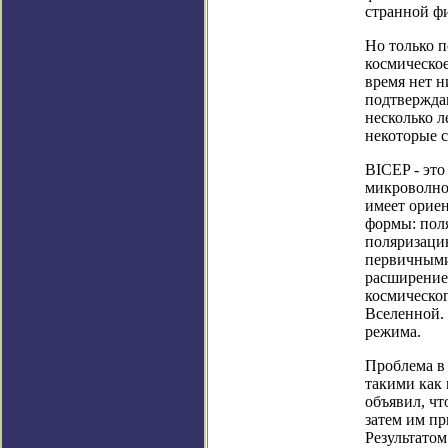
странной ф
Но только п
космическо
время нет 
подтверждаю
несколько л
некоторые 
BICEP - это
микроволнов
имеет орие
формы: пол
поляризаци
первичными
расширение
космическог
Вселенной.
режима.
Проблема в 
такими как
объявил, чт
затем им пр
Результатом