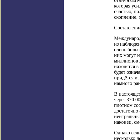
отличным к
которая ус
счастью, по
скопление, 
Составление
Международ
из наблюде
очень больш
них могут н
миллионов л
находятся в
будет означ
придётся из
намного ра
В настояще
через 370 0
плотном сос
достаточно
нейтральные
наконец, с
Однако если
несколько д