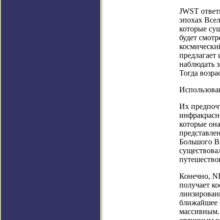
JWST ответ
эпохах Всел
которые сущ
будет смотр
космически
предлагает 
наблюдать 
Тогда возра
Использова
Их предпоч
инфракрасн
которые она
представлен
Большого В
существовал
путешество
Конечно, N
получает ко
линзировани
ближайшее 
массивным.