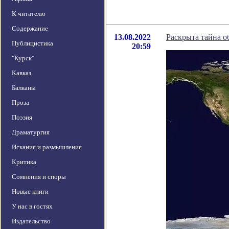
К читателю
Содержание
13.08.2022
Раскрыта тайна о
Публицистика
20:59
"Курск"
Кавказ
Балканы
Проза
Поэзия
Драматургия
Искания и размышления
Критика
Сомнения и споры
Новые книги
У нас в гостях
Издательство