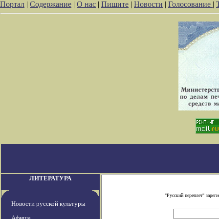
Портал
|
Содержание
|
О нас
|
Пишите
|
Новости
|
Голосование
|
ЛИТЕРАТУРА
"Русский переплет" заре
Новости русской культуры
Афиша