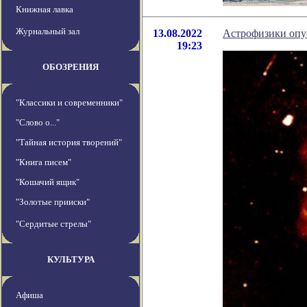
Книжная лавка
Журнальный зал
13.08.2022
Астрофизики опу
19:23
ОБОЗРЕНИЯ
"Классики и современники"
"Слово о..."
"Тайная история творений"
"Книга писем"
"Кошачий ящик"
"Золотые прииски"
"Сердитые стрелы"
КУЛЬТУРА
Афиша