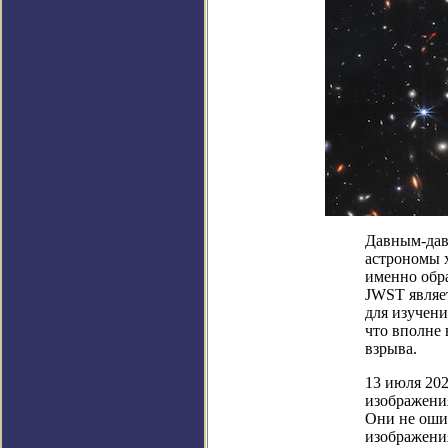
Давным-давн
астрономы х
именно обра
JWST являе
для изучени
что вполне
взрыва.
13 июля 20
изображения
Они не ошиб
изображени