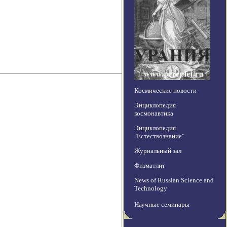
Космические новости
Энциклопедия
космонавтика
Энциклопедия
"Естествознание"
Журнальный зал
Физматлит
News of Russian Science and
Technology
Научные семинары