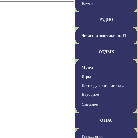
Научпоп
РАДИО
Читают и поют авторы РП
ОТДЫХ
Музеи
Игры
Песни русского застолья
Народное
Смешное
О НАС
Редколлегия