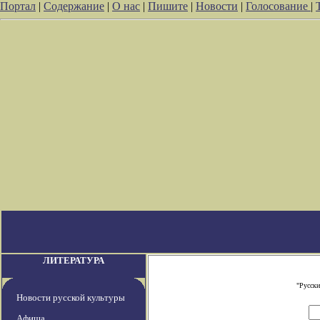
Портал
|
Содержание
|
О нас
|
Пишите
|
Новости
|
Голосование
|
ЛИТЕРАТУРА
"Русски
Новости русской культуры
Афиша