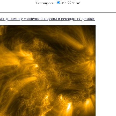
Тип запроса:
"И"
"Или"
казал динамику солнечной короны в рекордных деталях