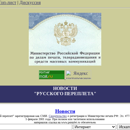
Топ-лист
|
Дискуссия
НОВОСТИ
"РУССКОГО ПЕРЕПЛЕТА"
Новости
й переплет" зарегистрирован как СМИ.
Свидетельство
о регистрации в Министерстве печати РФ: Эл. #77
5 февраля 2001 года. При полном или частичном использовании
материалов ссылка на www.pereplet.ru обязательна.