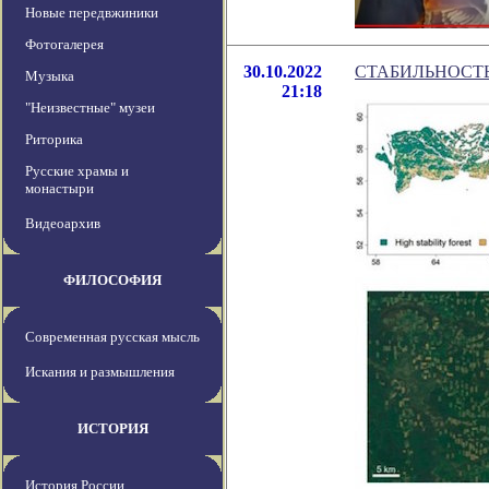
Новые передвжиники
Фотогалерея
30.10.2022
СТАБИЛЬНОСТ
Музыка
21:18
"Неизвестные" музеи
Риторика
Русские храмы и
монастыри
Видеоархив
ФИЛОСОФИЯ
Современная русская мысль
Искания и размышления
ИСТОРИЯ
История России