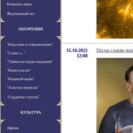
Книжная лавка
Журнальный зал
ОБОЗРЕНИЯ
"Классики и современники"
31.10.2022
Песни славян жив
"Слово о..."
12:08
"Тайная история творений"
"Книга писем"
"Кошачий ящик"
"Золотые прииски"
"Сердитые стрелы"
КУЛЬТУРА
Афиша