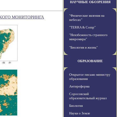
НАУЧНЫЕ ОБОЗРЕНИЯ
"Физические явления на
СКОГО МОНИТОРИНГА
небесах"
"TERRA & Comp"
"Неизбежность странного
микромира"
"Биология и жизнь"
ОБРАЗОВАНИЕ
Открытое письмо министру
образования
Антиреформа
Соросовский
образовательный журнал
Биология
Науки о Земле