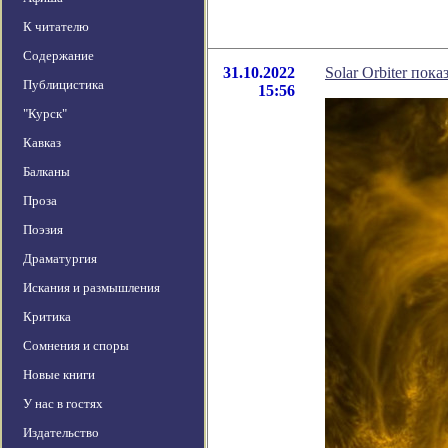
К читателю
Содержание
31.10.2022
Solar Orbiter по
Публицистика
15:56
"Курск"
Кавказ
Балканы
Проза
Поэзия
Драматургия
Искания и размышления
Критика
Сомнения и споры
Новые книги
У нас в гостях
Издательство