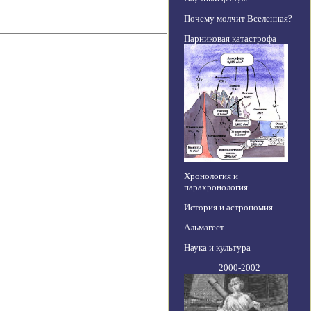
Почему молчит Вселенная?
Парниковая катастрофа
Хронология и
парахронология
История и астрономия
Альмагест
Наука и культура
2000-2002