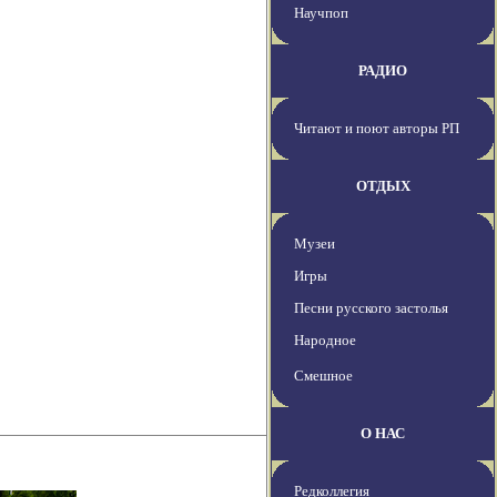
Научпоп
РАДИО
Читают и поют авторы РП
ОТДЫХ
Музеи
Игры
Песни русского застолья
Народное
Смешное
О НАС
Редколлегия