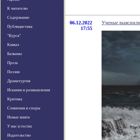
К читателю
Содержание
06.12.2022
Ученые выяснили
Публицистика
17:55
"Курск"
Кавказ
Балканы
Проза
Поэзия
Драматургия
Искания и размышления
Критика
Сомнения и споры
Новые книги
У нас в гостях
Издательство