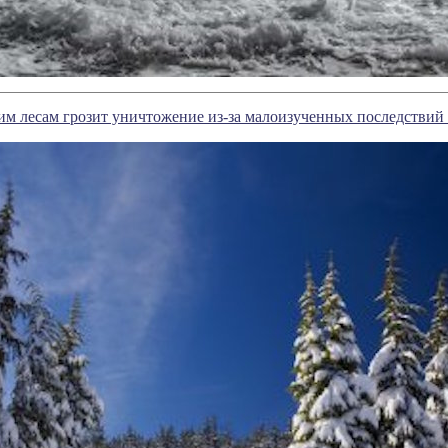
м лесам грозит уничтожение из-за малоизученных последствий