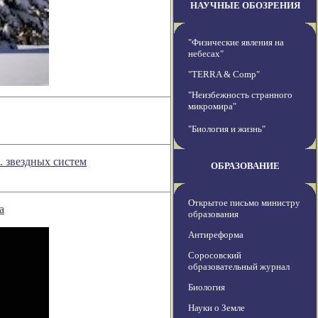
НАУЧНЫЕ ОБОЗРЕНИЯ
"Физические явления на
небесах"
"TERRA & Comp"
"Неизбежность странного
микромира"
"Биология и жизнь"
. звездных систем
ОБРАЗОВАНИЕ
Открытое письмо министру
а
образования
Антиреформа
Соросовский
образовательный журнал
Биология
Науки о Земле