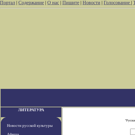
Портал
|
Содержание
|
О нас
|
Пишите
|
Новости
|
Голосование
|
ЛИТЕРАТУРА
"Русски
Новости русской культуры
Афиша