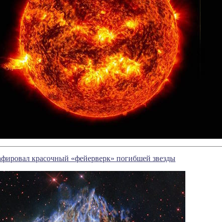
афировал красочный «фейерверк» погибшей звезды