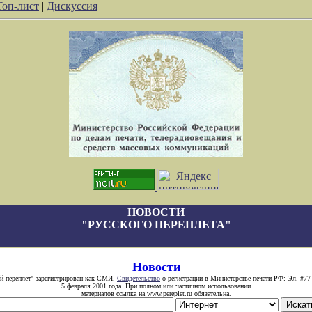
Топ-лист
|
Дискуссия
НОВОСТИ
"РУССКОГО ПЕРЕПЛЕТА"
Новости
й переплет" зарегистрирован как СМИ.
Свидетельство
о регистрации в Министерстве печати РФ: Эл. #77
5 февраля 2001 года. При полном или частичном использовании
материалов ссылка на www.pereplet.ru обязательна.