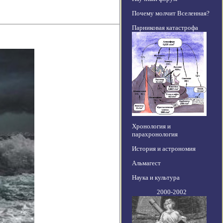
Почему молчит Вселенная?
Парниковая катастрофа
Хронология и
парахронология
История и астрономия
Альмагест
Наука и культура
2000-2002