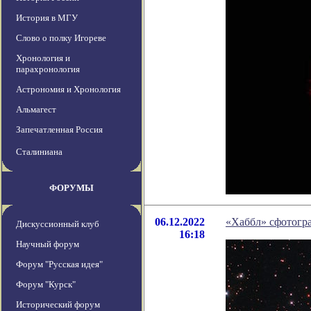
История в МГУ
Слово о полку Игореве
Хронология и
парахронология
Астрономия и Хронология
Альмагест
Запечатленная Россия
Сталиниана
ФОРУМЫ
06.12.2022
«Хаббл» сфотогр
Дискуссионный клуб
16:18
Научный форум
Форум "Русская идея"
Форум "Курск"
Исторический форум