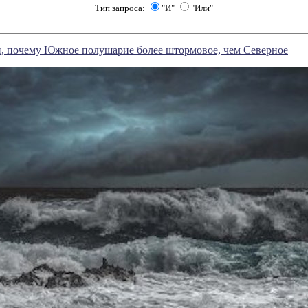
Тип запроса:
"И"
"Или"
, почему Южное полушарие более штормовое, чем Северное