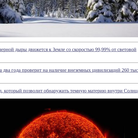
черной дыры движется к Земле со скоростью 99,99% от световой
а два года проверит на наличие внеземных цивилизаций 260 тыс
од, который позволит обнаружить темную материю внутри Солнц