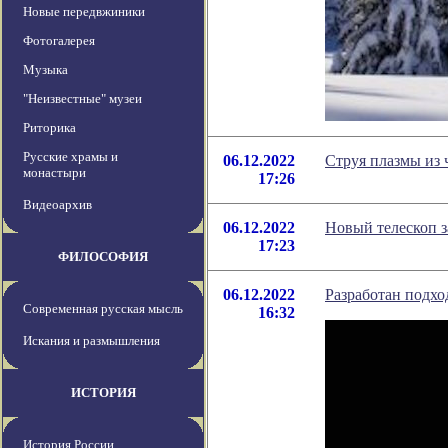
Новые передвжиники
Фотогалерея
Музыка
"Неизвестные" музеи
Риторика
Русские храмы и
06.12.2022
Струя плазмы из 
монастыри
17:26
Видеоархив
06.12.2022
Новый телескоп з
17:23
ФИЛОСОФИЯ
06.12.2022
Разработан подх
Современная русская мысль
16:32
Искания и размышления
ИСТОРИЯ
История России