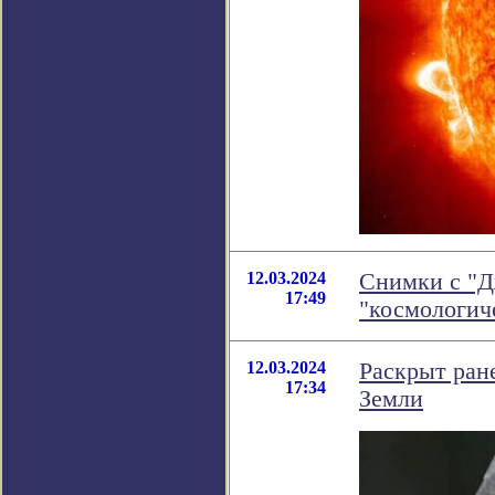
12.03.2024
Снимки с "Д
17:49
"космологич
12.03.2024
Раскрыт ран
17:34
Земли