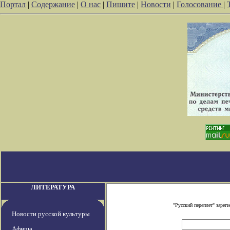
Портал
|
Содержание
|
О нас
|
Пишите
|
Новости
|
Голосование
|
ЛИТЕРАТУРА
"Русский переплет" заре
Новости русской культуры
Афиша