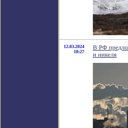
12.03.2024
В РФ предло
18:27
и никеля