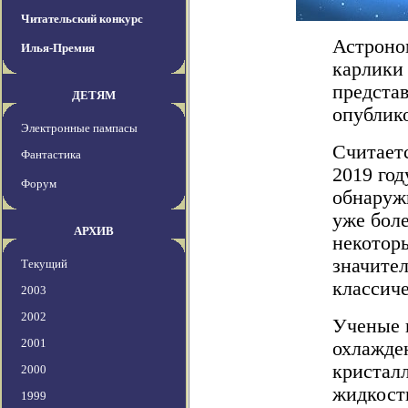
Читательский конкурс
Астроно
Илья-Премия
карлики 
представ
ДЕТЯМ
опублико
Электронные пампасы
Считаетс
Фантастика
2019 год
Форум
обнаруж
уже боле
АРХИВ
некотор
значите
Текущий
классиче
2003
2002
Ученые 
2001
охлажде
кристал
2000
жидкост
1999