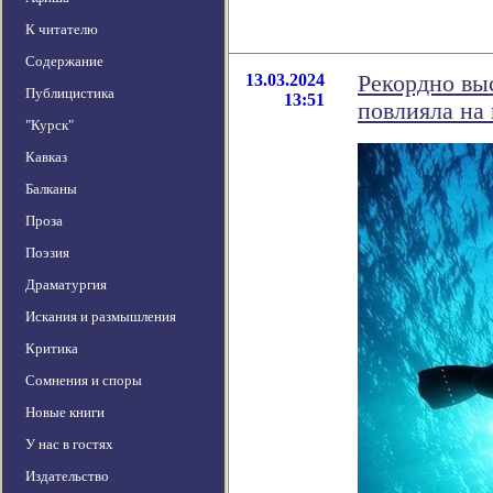
К читателю
Содержание
13.03.2024
Рекордно вы
Публицистика
13:51
повлияла на
"Курск"
Кавказ
Балканы
Проза
Поэзия
Драматургия
Искания и размышления
Критика
Сомнения и споры
Новые книги
У нас в гостях
Издательство