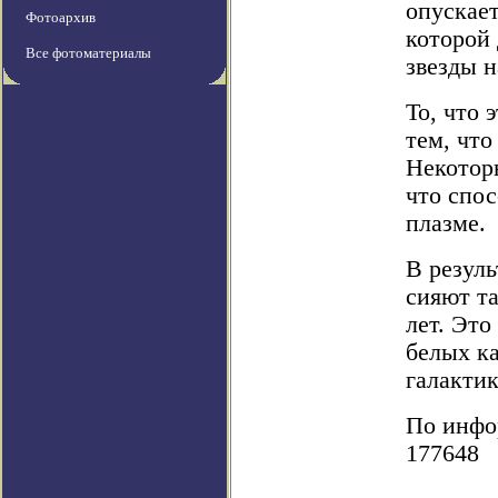
опускае
Фотоархив
которой 
Все фотоматериалы
звезды н
То, что 
тем, что
Некоторы
что спо
плазме.
В резул
сияют та
лет. Это
белых к
галакти
По инфор
177648