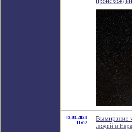
происхожде
13.03.2024
Вымирание ч
11:02
людей в Евр