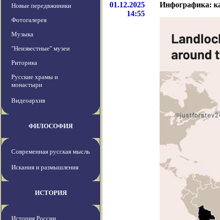
01.12.2025
Инфографика: к
Новые передвжиники
14:55
Фотогалерея
Музыка
"Неизвестные" музеи
Риторика
Русские храмы и
монастыри
Видеоархив
ФИЛОСОФИЯ
Современная русская мысль
Искания и размышления
ИСТОРИЯ
История России