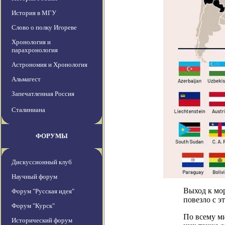
История в МГУ
Слово о полку Игореве
Хронология и
парахронология
Астрономия и Хронология
Альмагест
Запечатленная Россия
Сталиниана
ФОРУМЫ
Дискуссионный клуб
Научный форум
Выход к мо
Форум "Русская идея"
повезло с э
Форум "Курск"
По всему ми
Исторический форум