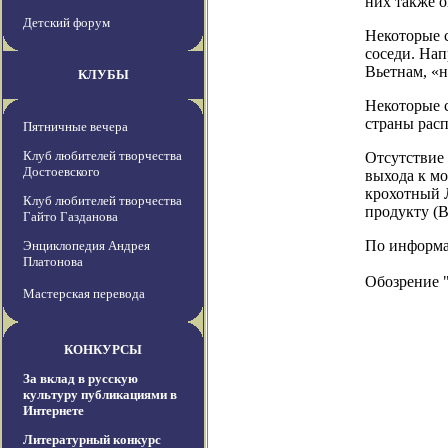
них также 
Детский форум
Некоторые с
соседи. На
Вьетнам, «н
КЛУБЫ
Некоторые с
страны расп
Пятничные вечера
Клуб любителей творчества
Отсутствие 
Достоевского
выхода к мо
крохотный 
Клуб любителей творчества
продукту (
Гайто Газданова
По информац
Энциклопедия Андрея
Платонова
Обозрение 
Мастерская перевода
КОНКУРСЫ
За вклад в русскую
культуру публикациями в
Интернете
Литературный конкурс