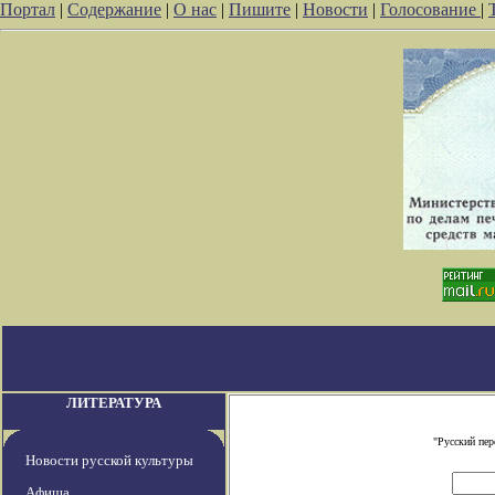
Портал
|
Содержание
|
О нас
|
Пишите
|
Новости
|
Голосование
|
ЛИТЕРАТУРА
"Русский пе
Новости русской культуры
Афиша