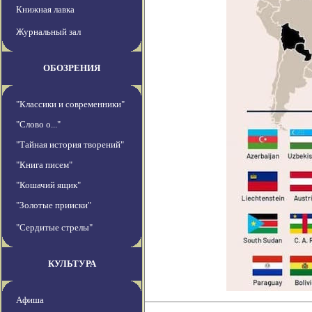
Книжная лавка
Журнальный зал
ОБОЗРЕНИЯ
"Классики и современники"
"Слово о..."
"Тайная история творений"
"Книга писем"
"Кошачий ящик"
"Золотые прииски"
"Сердитые стрелы"
КУЛЬТУРА
Афиша