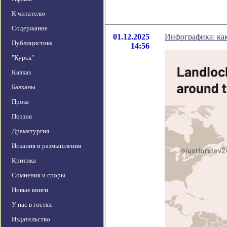
К читателю
Содержание
01.12.2025
Инфографика: ка
Публицистика
14:56
"Курск"
Кавказ
Балканы
Проза
Поэзия
Драматургия
Искания и размышления
Критика
Сомнения и споры
Новые книги
У нас в гостях
Издательство