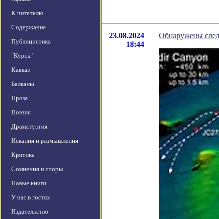
К читателю
Содержание
23.08.2024
Обнаружены след
Публицистика
18:44
"Курск"
Кавказ
Балканы
Проза
Поэзия
Драматургия
Искания и размышления
Критика
Сомнения и споры
Новые книги
У нас в гостях
Издательство