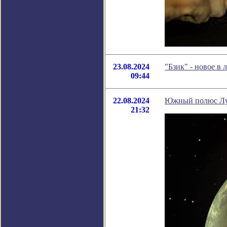
23.08.2024
"Бзик" - новое в
09:44
22.08.2024
Южный полюс Лун
21:32