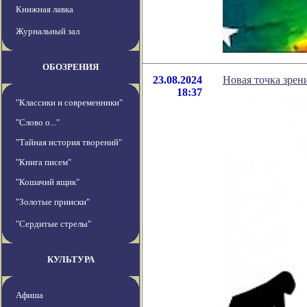
Книжная лавка
Журнальный зал
ОБОЗРЕНИЯ
23.08.2024
Новая точка зрен
18:37
"Классики и современники"
"Слово о..."
"Тайная история творений"
"Книга писем"
"Кошачий ящик"
"Золотые прииски"
"Сердитые стрелы"
КУЛЬТУРА
Афиша