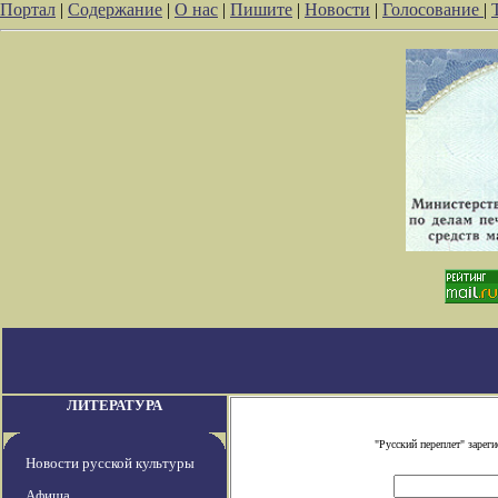
Портал
|
Содержание
|
О нас
|
Пишите
|
Новости
|
Голосование
|
ЛИТЕРАТУРА
"Русский переплет" заре
Новости русской культуры
Афиша