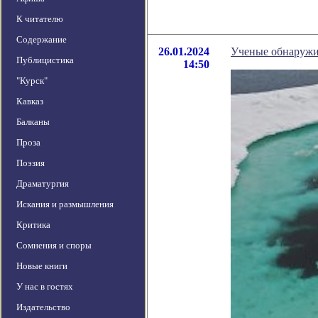
К читателю
Содержание
26.01.2024
Ученые обнаружи
Публицистика
14:50
"Курск"
Кавказ
Балканы
Проза
Поэзия
Драматургия
Искания и размышления
Критика
Сомнения и споры
Новые книги
У нас в гостях
Издательство