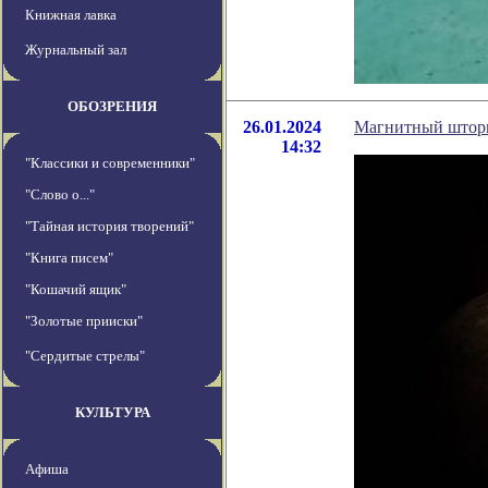
Книжная лавка
Журнальный зал
ОБОЗРЕНИЯ
26.01.2024
Магнитный шторм
14:32
"Классики и современники"
"Слово о..."
"Тайная история творений"
"Книга писем"
"Кошачий ящик"
"Золотые прииски"
"Сердитые стрелы"
КУЛЬТУРА
Афиша