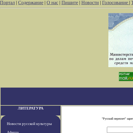
Портал
|
Содержание
|
О нас
|
Пишите
|
Новости
|
Голосование
|
ЛИТЕРАТУРА
"Русский переплет" зар
Новости русской культуры
Афиша