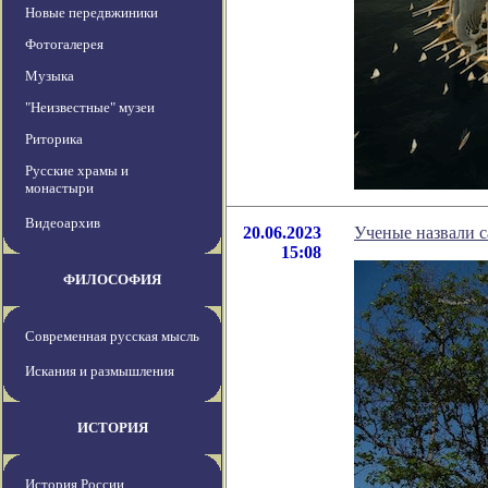
Новые передвжиники
Фотогалерея
Музыка
"Неизвестные" музеи
Риторика
Русские храмы и
монастыри
Видеоархив
20.06.2023
Ученые назвали 
15:08
ФИЛОСОФИЯ
Современная русская мысль
Искания и размышления
ИСТОРИЯ
История России