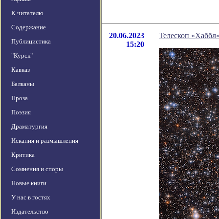
К читателю
Содержание
20.06.2023
Телескоп «Хаббл
Публицистика
15:20
"Курск"
Кавказ
Балканы
Проза
Поэзия
Драматургия
Искания и размышления
Критика
Сомнения и споры
Новые книги
У нас в гостях
Издательство