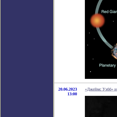
20.06.2023
«Джеймс Уэбб» ис
13:00