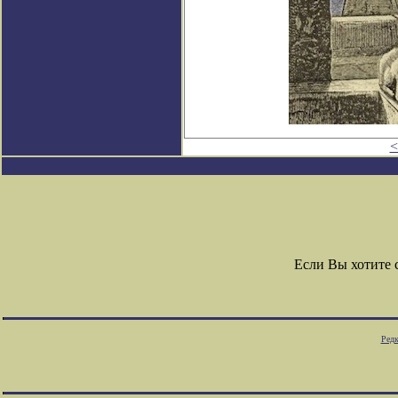
<
Если Вы хотите
Редк