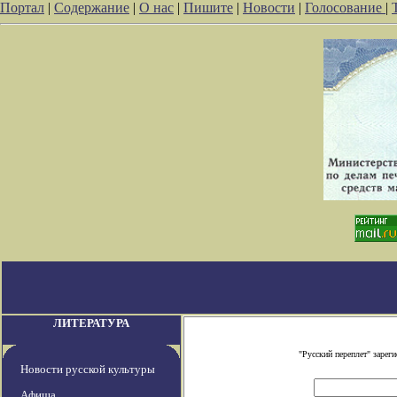
Портал
|
Содержание
|
О нас
|
Пишите
|
Новости
|
Голосование
|
ЛИТЕРАТУРА
"Русский переплет" заре
Новости русской культуры
Афиша