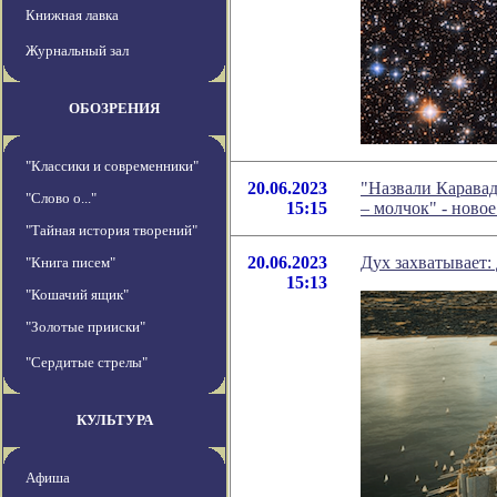
Книжная лавка
Журнальный зал
ОБОЗРЕНИЯ
"Классики и современники"
20.06.2023
"Назвали Каравад
"Слово о..."
15:15
– молчок" - ново
"Тайная история творений"
20.06.2023
Дух захватывает:
"Книга писем"
15:13
"Кошачий ящик"
"Золотые прииски"
"Сердитые стрелы"
КУЛЬТУРА
Афиша