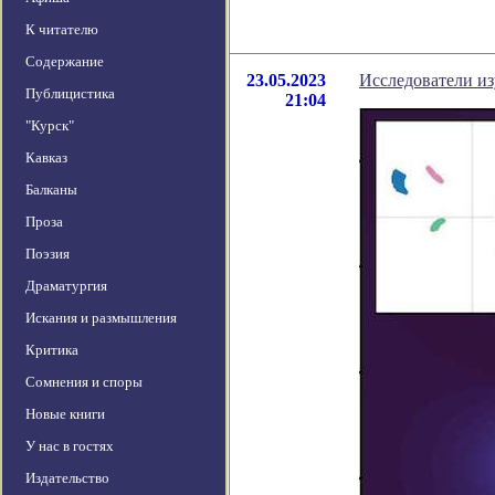
К читателю
Содержание
23.05.2023
Исследователи из
Публицистика
21:04
"Курск"
Кавказ
Балканы
Проза
Поэзия
Драматургия
Искания и размышления
Критика
Сомнения и споры
Новые книги
У нас в гостях
Издательство