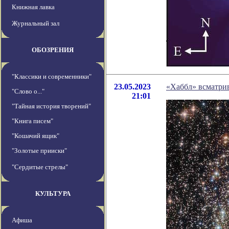
Книжная лавка
Журнальный зал
ОБОЗРЕНИЯ
"Классики и современники"
23.05.2023
«Хаббл» всматри
"Слово о..."
21:01
"Тайная история творений"
"Книга писем"
"Кошачий ящик"
"Золотые прииски"
"Сердитые стрелы"
КУЛЬТУРА
Афиша