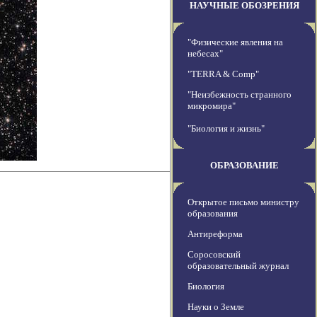
НАУЧНЫЕ ОБОЗРЕНИЯ
"Физические явления на
небесах"
"TERRA & Comp"
"Неизбежность странного
микромира"
"Биология и жизнь"
ОБРАЗОВАНИЕ
Открытое письмо министру
образования
Антиреформа
Соросовский
образовательный журнал
Биология
Науки о Земле