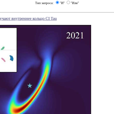
Тип запроса:
"И"
"Или"
учают внутреннее кольцо CI Tau