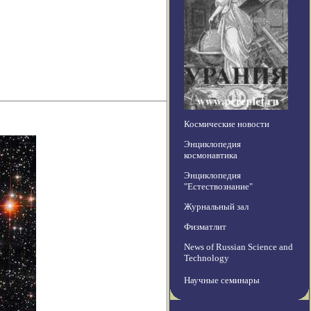
Космические новости
Энциклопедия
космонавтика
Энциклопедия
"Естествознание"
Журнальный зал
Физматлит
News of Russian Science and
Technology
Научные семинары