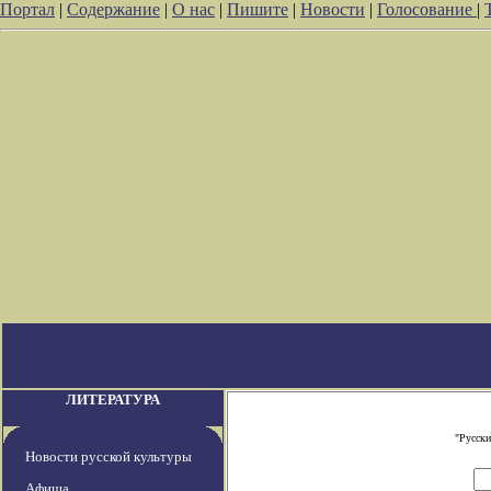
Портал
|
Содержание
|
О нас
|
Пишите
|
Новости
|
Голосование
|
ЛИТЕРАТУРА
"Русски
Новости русской культуры
Афиша