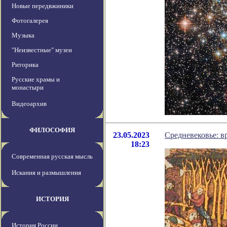
Новые передвжиники
Фотогалерея
Музыка
"Неизвестные" музеи
Риторика
Русские храмы и
монастыри
Видеоархив
ФИЛОСОФИЯ
23.05.2023
Средневековье: в
18:23
Современная русская мысль
Искания и размышления
ИСТОРИЯ
История России