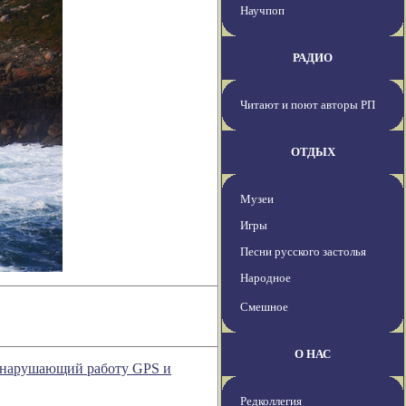
Научпоп
РАДИО
Читают и поют авторы РП
ОТДЫХ
Музеи
Игры
Песни русского застолья
Народное
Смешное
О НАС
, нарушающий работу GPS и
Редколлегия