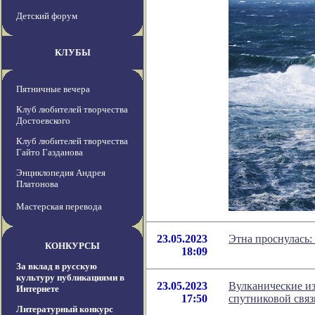
Детский форум
КЛУБЫ
Пятничные вечера
Клуб любителей творчества
Достоевского
Клуб любителей творчества
Гайто Газданова
Энциклопедия Андрея
Платонова
Мастерская перевода
23.05.2023
Этна проснулась:
КОНКУРСЫ
18:09
За вклад в русскую
культуру публикациями в
23.05.2023
Вулканические и
Интернете
17:50
спутниковой связ
Литературный конкурс