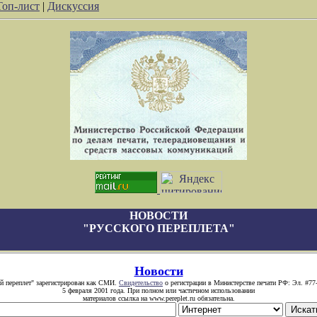
Топ-лист
|
Дискуссия
НОВОСТИ
"РУССКОГО ПЕРЕПЛЕТА"
Новости
й переплет" зарегистрирован как СМИ.
Свидетельство
о регистрации в Министерстве печати РФ: Эл. #77
5 февраля 2001 года. При полном или частичном использовании
материалов ссылка на www.pereplet.ru обязательна.