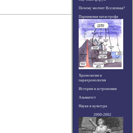
Почему молчит Вселенная?
Парниковая катастрофа
Хронология и
парахронология
История и астрономия
Альмагест
Наука и культура
2000-2002