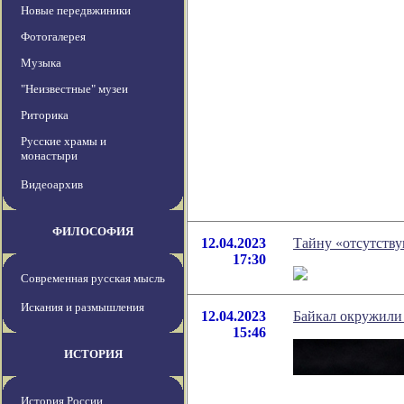
Новые передвжиники
Фотогалерея
Музыка
"Неизвестные" музеи
Риторика
Русские храмы и
монастыри
Видеоархив
ФИЛОСОФИЯ
12.04.2023
Тайну «отсутству
17:30
Современная русская мысль
Искания и размышления
12.04.2023
Байкал окружили 
15:46
ИСТОРИЯ
История России