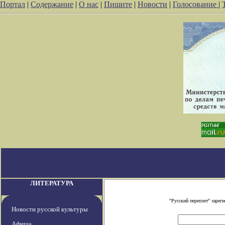
Портал
|
Содержание
|
О нас
|
Пишите
|
Новости
|
Голосование
|
ЛИТЕРАТУРА
"Русский переплет" заре
Новости русской культуры
Афиша