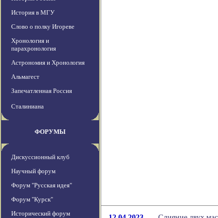
История в МГУ
Слово о полку Игореве
Хронология и
парахронология
Астрономия и Хронология
Альмагест
Запечатленная Россия
Сталиниана
ФОРУМЫ
Дискуссионный клуб
Научный форум
Форум "Русская идея"
Форум "Курск"
Исторический форум
12.04.2023
Слияние двух ма