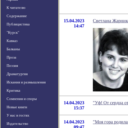
К читателю
Содержание
15.04.2023
Светлана Жарнико
Публицистика
14:47
"Курск"
Кавказ
Балканы
Проза
Поэзия
Драматургия
Искания и размышления
Критика
Сомнения и споры
14.04.2023
"Уф! От сердца о
Новые книги
15:37
У нас в гостях
14.04.2023
"Моя гора родил
Издательство
09:47