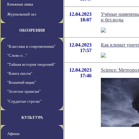
Книжная лавка
12.04.2023
Учёные намерены
Журнальный зал
18:07
и без воды
ОБОЗРЕНИЯ
12.04.2023
Как климат уничт
"Классики и современники"
17:57
"Слово о..."
"Тайная история творений"
12.04.2023
Science: Метеоро
"Книга писем"
17:46
"Кошачий ящик"
"Золотые прииски"
"Сердитые стрелы"
КУЛЬТУРА
Афиша