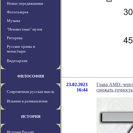
Новые передвжиники
Фотогалерея
Музыка
"Неизвестные" музеи
Риторика
Русские храмы и
монастыри
Видеоархив
ФИЛОСОФИЯ
23.02.2023
Глава AMD: через
16:44
снижать точност
Современная русская мысль
Искания и размышления
ИСТОРИЯ
История России