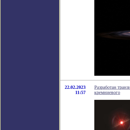
22.02.2023
Разработан транз
11:57
кремниевого