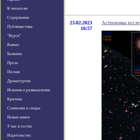
К читателю
Содержание
23.02.2023
Астрономы исслед
Публицистика
16:57
"Курск"
Кавказ
Балканы
Проза
Поэзия
Драматургия
Искания и размышления
Критика
Сомнения и споры
Новые книги
У нас в гостях
Издательство