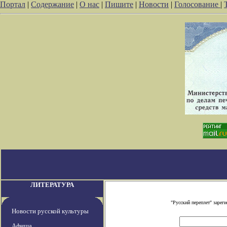
Портал
|
Содержание
|
О нас
|
Пишите
|
Новости
|
Голосование
|
ЛИТЕРАТУРА
"Русский переплет" заре
Новости русской культуры
Афиша