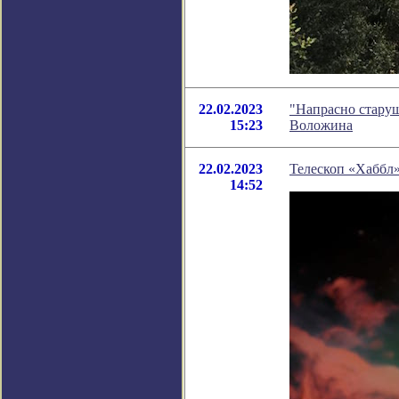
22.02.2023
"Напрасно старуш
15:23
Воложина
22.02.2023
Телескоп «Хаббл»
14:52