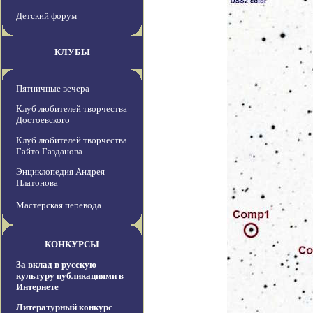
Детский форум
КЛУБЫ
Пятничные вечера
Клуб любителей творчества
Достоевского
Клуб любителей творчества
Гайто Газданова
Энциклопедия Андрея
Платонова
Мастерская перевода
КОНКУРСЫ
За вклад в русскую
культуру публикациями в
Интернете
Литературный конкурс