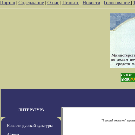
Портал
|
Содержание
|
О нас
|
Пишите
|
Новости
|
Голосование
|
ЛИТЕРАТУРА
"Русский переплет" заре
Новости русской культуры
Афиша