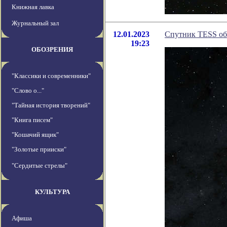
Книжная лавка
Журнальный зал
12.01.2023
Спутник TESS обн
19:23
ОБОЗРЕНИЯ
"Классики и современники"
"Слово о..."
"Тайная история творений"
"Книга писем"
"Кошачий ящик"
"Золотые прииски"
"Сердитые стрелы"
КУЛЬТУРА
Афиша