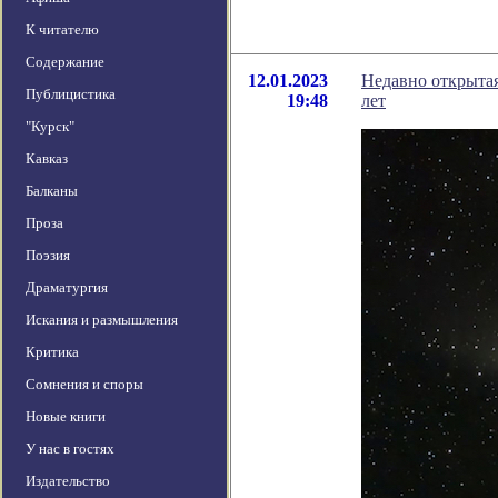
К читателю
Содержание
12.01.2023
Недавно открытая
Публицистика
19:48
лет
"Курск"
Кавказ
Балканы
Проза
Поэзия
Драматургия
Искания и размышления
Критика
Сомнения и споры
Новые книги
У нас в гостях
Издательство