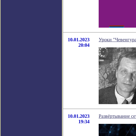
10.01.2023
Уроки "Чевенгура
20:04
10.01.2023
Развёртывание се
19:34