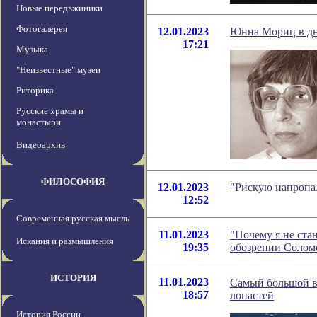
Новые передвжиники
Фотогалерея
12.01.2023
Юнна Мориц в дн
17:21
Музыка
"Неизвестные" музеи
Риторика
Русские храмы и
монастыри
Видеоархив
ФИЛОСОФИЯ
12.01.2023
"Рискую напропа
12:52
Современная русская мысль
11.01.2023
"Почему я не ста
Искания и размышления
19:35
обозрении Солом
ИСТОРИЯ
11.01.2023
Самый большой ве
18:57
лопастей
История России