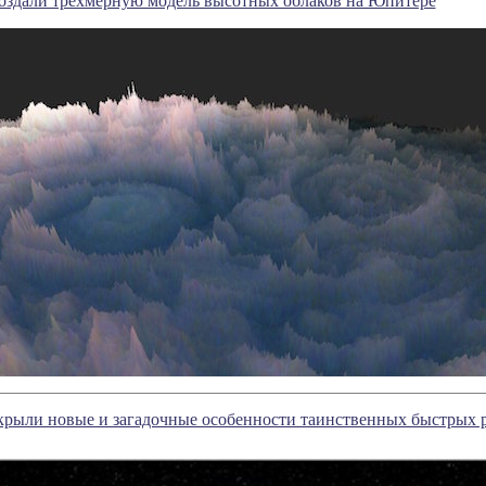
оздали трехмерную модель высотных облаков на Юпитере
рыли новые и загадочные особенности таинственных быстрых 