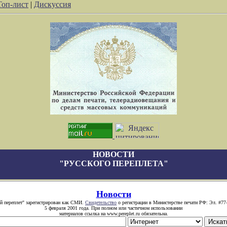
Топ-лист
|
Дискуссия
НОВОСТИ
"РУССКОГО ПЕРЕПЛЕТА"
Новости
й переплет" зарегистрирован как СМИ.
Свидетельство
о регистрации в Министерстве печати РФ: Эл. #77
5 февраля 2001 года. При полном или частичном использовании
материалов ссылка на www.pereplet.ru обязательна.