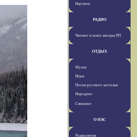
Научпоп
РАДИО
Читают и поют авторы РП
ОТДЫХ
Музеи
Игры
Песни русского застолья
Народное
Смешное
О НАС
Редколлегия