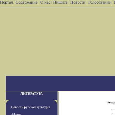
Портал
|
Содержание
|
О нас
|
Пишите
|
Новости
|
Голосование
|
ЛИТЕРАТУРА
"Русски
Новости русской культуры
Афиша