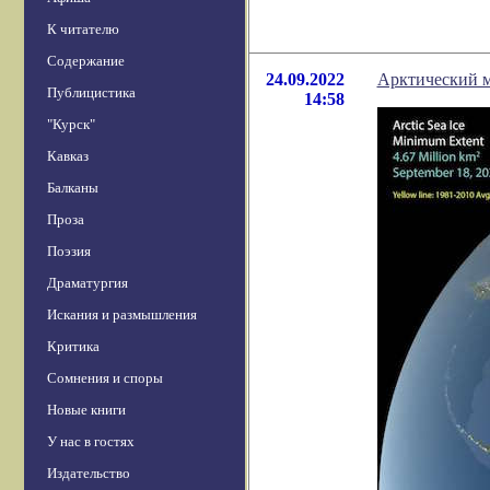
К читателю
Содержание
24.09.2022
Арктический м
Публицистика
14:58
"Курск"
Кавказ
Балканы
Проза
Поэзия
Драматургия
Искания и размышления
Критика
Сомнения и споры
Новые книги
У нас в гостях
Издательство