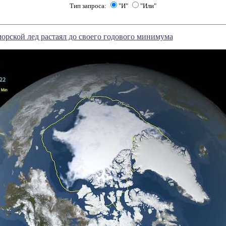
Тип запроса:
"И"
"Или"
орской лед растаял до своего годового минимума