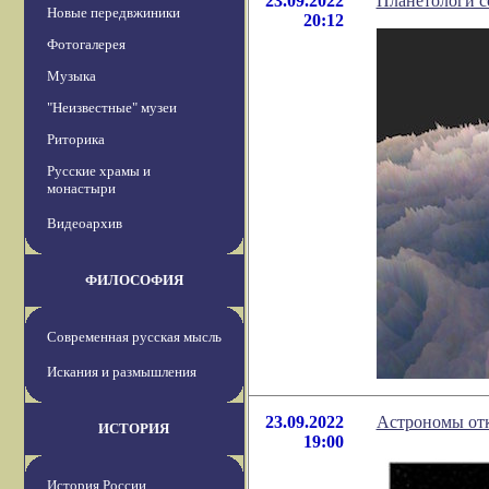
23.09.2022
Планетологи с
Новые передвжиники
20:12
Фотогалерея
Музыка
"Неизвестные" музеи
Риторика
Русские храмы и
монастыри
Видеоархив
ФИЛОСОФИЯ
Современная русская мысль
Искания и размышления
23.09.2022
Астрономы отк
ИСТОРИЯ
19:00
История России