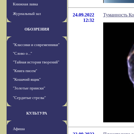
Книжная лавка
Журнальный зал
24.09.2022
Туманность Ко
12:32
ОБОЗРЕНИЯ
"Классики и современники"
"Слово о..."
"Тайная история творений"
"Книга писем"
"Кошачий ящик"
"Золотые прииски"
"Сердитые стрелы"
КУЛЬТУРА
Афиша