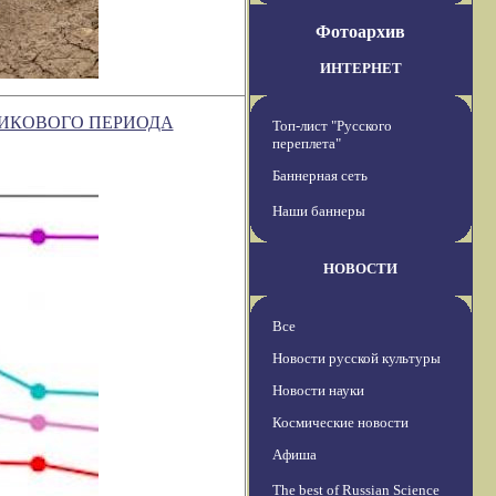
Фотоархив
ИНТЕРНЕТ
НИКОВОГО ПЕРИОДА
Топ-лист "Русского
переплета"
Баннерная сеть
Наши баннеры
НОВОСТИ
Все
Новости русской культуры
Новости науки
Космические новости
Афиша
The best of Russian Science