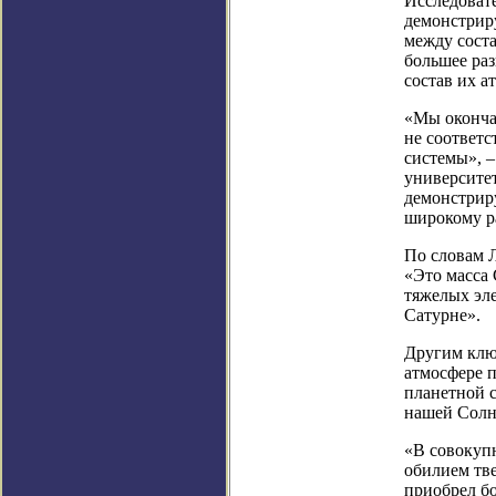
Исследоват
демонстрир
между сост
большее раз
состав их а
«Мы оконча
не соответс
системы», –
университет
демонстрир
широкому р
По словам 
«Это масса 
тяжелых эл
Сатурне».
Другим клю
атмосфере п
планетной с
нашей Солн
«В совокуп
обилием тве
приобрел бо