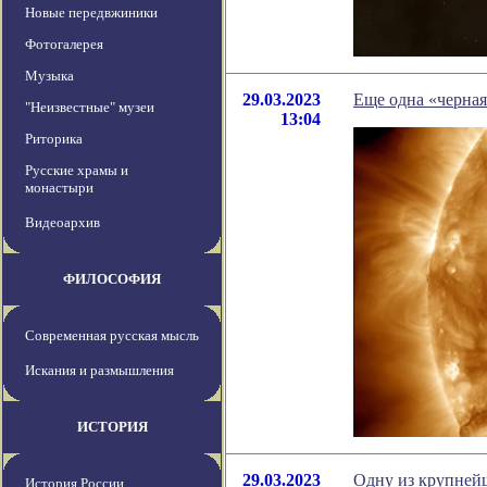
Новые передвжиники
Фотогалерея
Музыка
29.03.2023
Еще одна «черная
"Неизвестные" музеи
13:04
Риторика
Русские храмы и
монастыри
Видеоархив
ФИЛОСОФИЯ
Современная русская мысль
Искания и размышления
ИСТОРИЯ
29.03.2023
Одну из крупней
История России