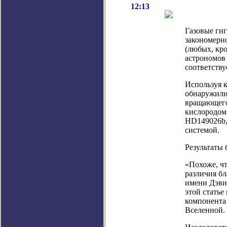
12:13
Газовые ги
закономерно
(любых, кро
астрономов 
соответств
Используя 
обнаружили
вращающегос
кислородом.
HD149026b,
системой.
Результаты 
«Похоже, чт
различия бл
имени Дэвид
этой статье
компонента 
Вселенной. 