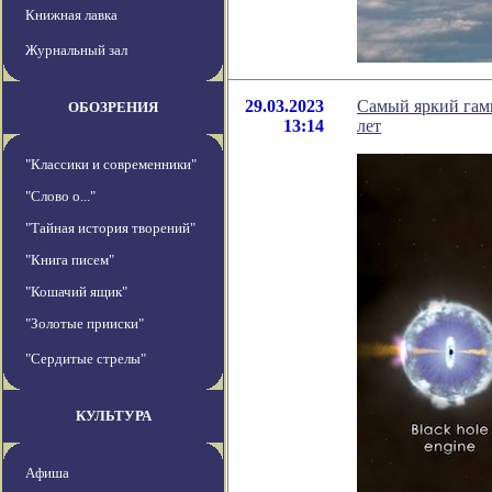
Книжная лавка
Журнальный зал
29.03.2023
Самый яркий гамм
ОБОЗРЕНИЯ
13:14
лет
"Классики и современники"
"Слово о..."
"Тайная история творений"
"Книга писем"
"Кошачий ящик"
"Золотые прииски"
"Сердитые стрелы"
КУЛЬТУРА
Афиша