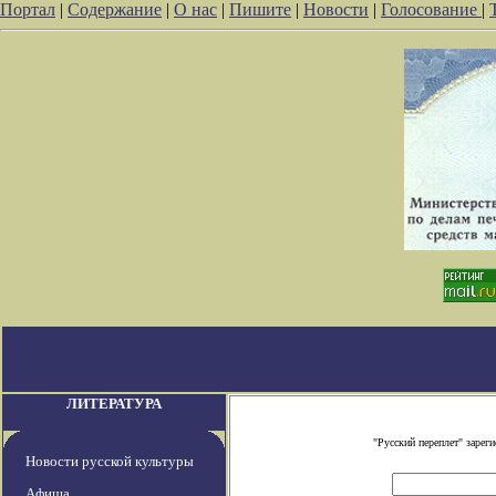
Портал
|
Содержание
|
О нас
|
Пишите
|
Новости
|
Голосование
|
ЛИТЕРАТУРА
"Русский переплет" заре
Новости русской культуры
Афиша