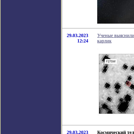
29.03.2023
Ученые выяснили
12:24
карлик
29.03.2023
Космический тел