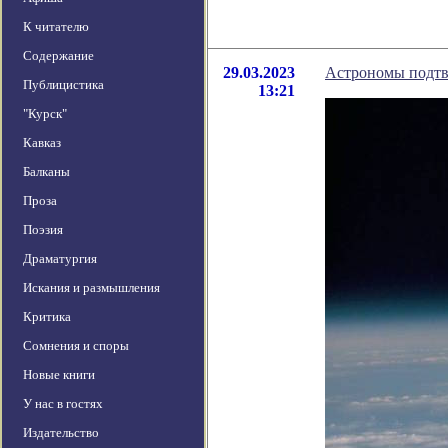
К читателю
Содержание
29.03.2023
Астрономы подтве
Публицистика
13:21
"Курск"
Кавказ
Балканы
Проза
Поэзия
Драматургия
Искания и размышления
Критика
Сомнения и споры
Новые книги
У нас в гостях
Издательство