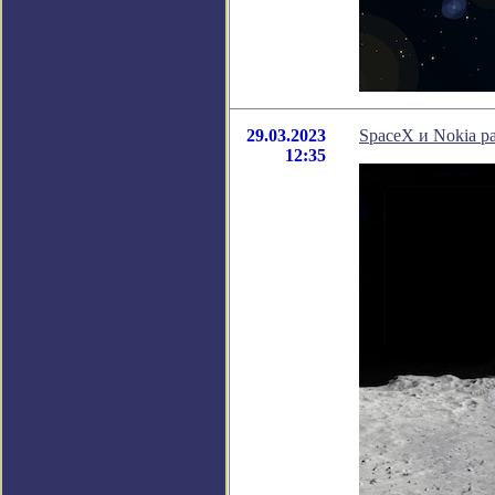
29.03.2023
SpaceX и Nokia р
12:35