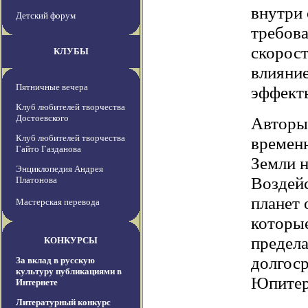
внутри 
Детский форум
требов
скорост
КЛУБЫ
влияние
Пятничные вечера
эффекты
Клуб любителей творчества
Достоевского
Авторы 
Клуб любителей творчества
времен
Гайто Газданова
Земли н
Энциклопедия Андрея
Воздейс
Платонова
планет 
Мастерская перевода
которые
предел
КОНКУРСЫ
долгос
За вклад в русскую
культуру публикациями в
Юпитер
Интернете
Литературный конкурс