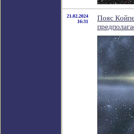
21.02.2024
Пояс Койпе
16:31
предполага