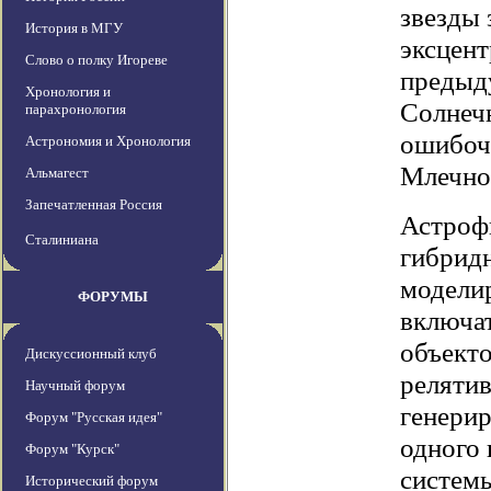
звезды 
История в МГУ
эксцент
Слово о полку Игореве
предыд
Хронология и
Солнеч
парахронология
ошибочн
Астрономия и Хронология
Млечно
Альмагест
Запечатленная Россия
Астроф
Сталиниана
гибрид
моделир
ФОРУМЫ
включат
объекто
Дискуссионный клуб
реляти
Научный форум
генерир
Форум "Русская идея"
одного 
Форум "Курск"
системы
Исторический форум