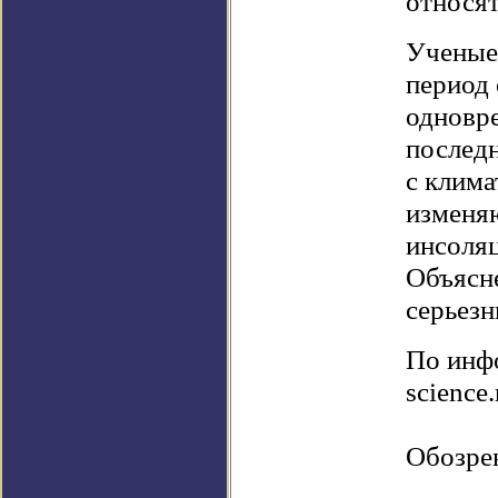
относят
Ученые 
период
одновре
послед
с клима
изменя
инсоляц
Объясне
серьезн
По инфо
science
Обозре