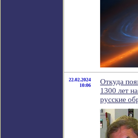
22.02.2024
Откуда поя
10:06
1300 лет на
русские обр