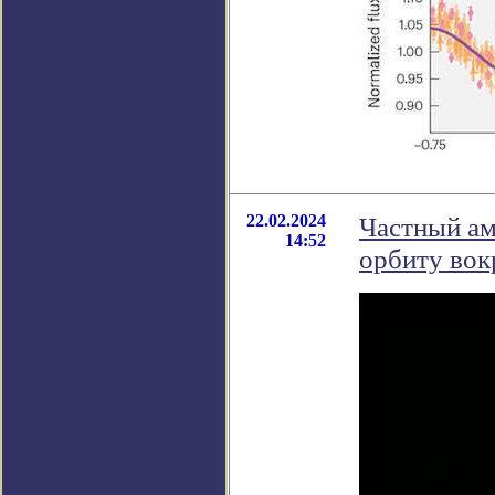
22.02.2024
Частный ам
14:52
орбиту вок