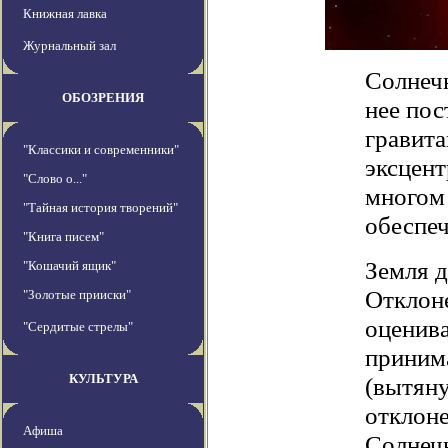
Книжная лавка
Журнальный зал
Солнеч
ОБОЗРЕНИЯ
нее пос
гравита
"Классики и современники"
эксцент
"Слово о..."
многом
"Тайная история творений"
обеспеч
"Книга писем"
Земля д
"Кошачий ящик"
Отклон
"Золотые прииски"
оценива
"Сердитые стрелы"
принима
КУЛЬТУРА
(вытяну
отклоне
Афиша
Солнеч