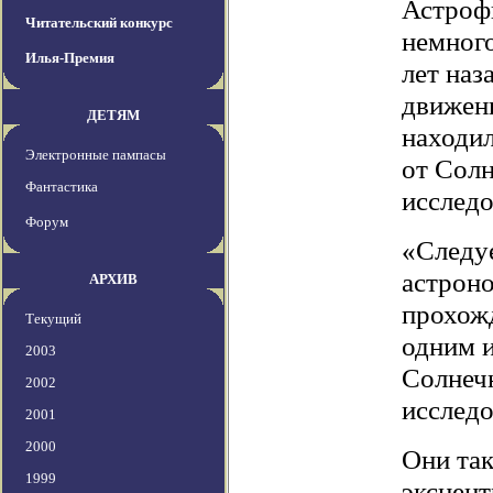
Астрофи
Читательский конкурс
немног
Илья-Премия
лет наз
движени
ДЕТЯМ
находи
Электронные пампасы
от Солн
Фантастика
исследо
Форум
«Следуе
астроно
АРХИВ
прохож
Текущий
одним и
2003
Солнеч
2002
исследо
2001
2000
Они та
1999
эксцент