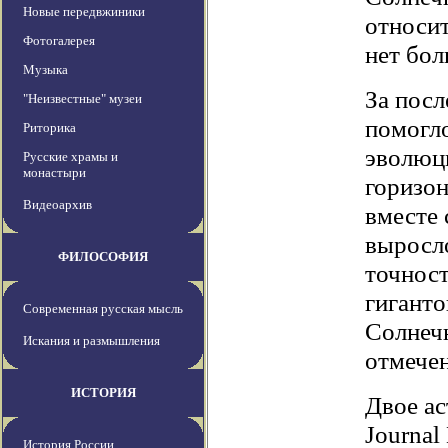
Новые передвжиники
относит
Фотогалерея
нет бол
Музыка
За посл
"Неизвестные" музеи
помогло
Риторика
эволюц
Русские храмы и
монастыри
горизон
Видеоархив
вместе 
выросло
ФИЛОСОФИЯ
точност
гиганто
Современная русская мысль
Солнечн
Искания и размышления
отмече
ИСТОРИЯ
Двое ас
Journal
История России