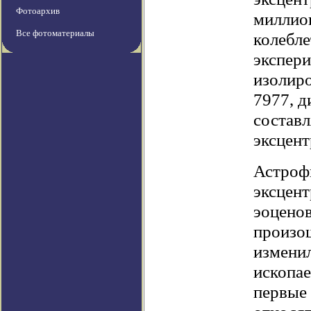
Фотоархив
миллион
Все фотоматериалы
колебле
экспер
изолиро
7977, д
составл
эксцент
Астроф
эксцент
эоцено
произош
изменил
ископае
первые