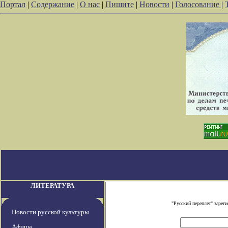
Портал
|
Содержание
|
О нас
|
Пишите
|
Новости
|
Голосование
|
ЛИТЕРАТУРА
"Русский переплет" заре
Новости русской культуры
Афиша