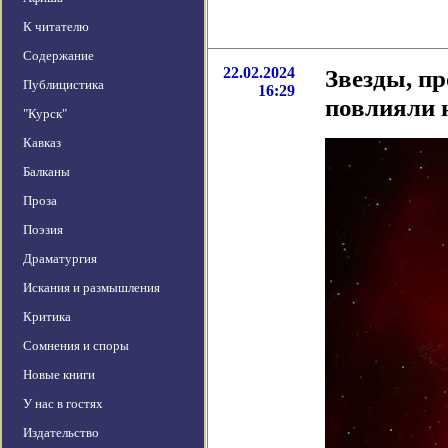
К читателю
Содержание
22.02.2024
Звезды, п
Публицистика
16:29
повлияли 
"Курск"
Кавказ
Балканы
Проза
Поэзия
Драматургия
Искания и размышления
Критика
Сомнения и споры
Новые книги
У нас в гостях
Издательство