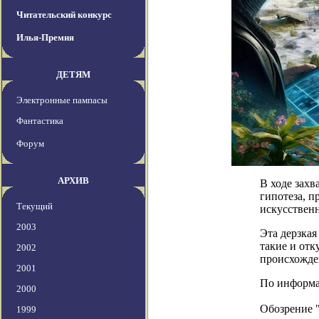
Читательский конкурс
Илья-Премия
ДЕТЯМ
Электронные пампасы
Фантастика
Форум
АРХИВ
В ходе зах
гипотеза, п
Текущий
искусствен
2003
Эта дерзка
такие и отк
2002
происхожде
2001
По информац
2000
Обозрение 
1999