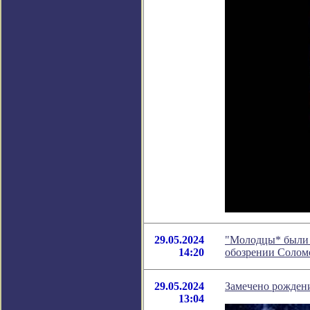
29.05.2024
"Молодцы* были а
14:20
обозрении Солом
29.05.2024
Замечено рожден
13:04