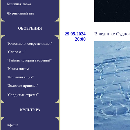
Книжная лавка
Журнальный зал
ОБОЗРЕНИЯ
29.05.2024
В леднике Судно
20:00
"Классики и современники"
"Слово о..."
"Тайная история творений"
"Книга писем"
"Кошачий ящик"
"Золотые прииски"
"Сердитые стрелы"
КУЛЬТУРА
Афиша