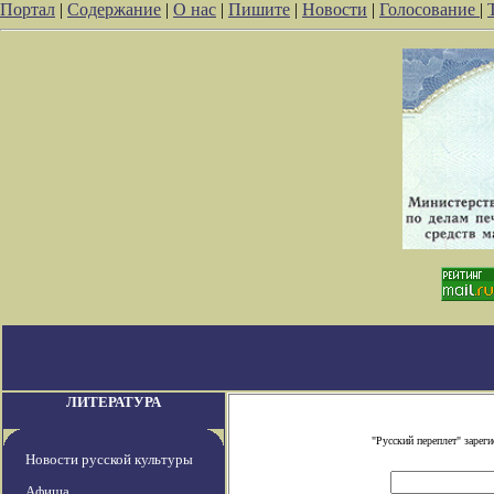
Портал
|
Содержание
|
О нас
|
Пишите
|
Новости
|
Голосование
|
ЛИТЕРАТУРА
"Русский переплет" заре
Новости русской культуры
Афиша