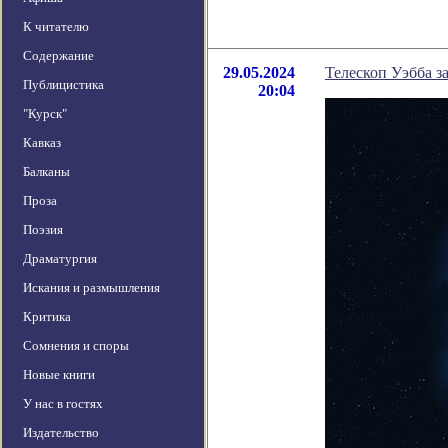
К читателю
Содержание
29.05.2024
Телескоп Уэбба з
Публицистика
20:04
"Курск"
Кавказ
Балканы
Проза
Поэзия
Драматургия
Искания и размышления
Критика
Сомнения и споры
Новые книги
У нас в гостях
Издательство