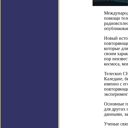
Международ
помощи тел
радиовсплес
опубликован
Новый исто
повторяющи
которые дли
своим харак
пор неизвес
космоса, мо
Телескоп C
Каледане, б
именно с е
повторяющи
эксперимент
Основные п
для других 
данными, з
Ученые связ