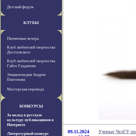
Детский форум
КЛУБЫ
Пятничные вечера
Клуб любителей творчества
Достоевского
Клуб любителей творчества
Гайто Газданова
Энциклопедия Андрея
Платонова
Мастерская перевода
КОНКУРСЫ
За вклад в русскую
культуру публикациями в
Интернете
09.11.2024
Ученые ЧелГУ при
Литературный конкурс