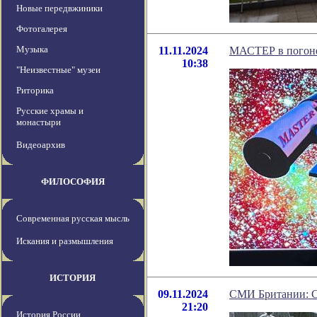
Новые передвжиники
Фотогалерея
Музыка
11.11.2024
МАСТЕР в погоне
10:38
"Неизвестные" музеи
Риторика
Русские храмы и
монастыри
Видеоархив
ФИЛОСОФИЯ
Современная русская мысль
Искания и размышления
ИСТОРИЯ
09.11.2024
СМИ Британии: С
21:20
История России