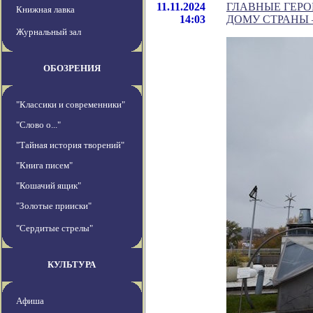
11.11.2024
ГЛАВНЫЕ ГЕР
Книжная лавка
14:03
ДОМУ СТРАНЫ 
Журнальный зал
ОБОЗРЕНИЯ
"Классики и современники"
"Слово о..."
"Тайная история творений"
"Книга писем"
"Кошачий ящик"
"Золотые прииски"
"Сердитые стрелы"
КУЛЬТУРА
Афиша