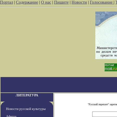
Портал
|
Содержание
|
О нас
|
Пишите
|
Новости
|
Голосование
|
ЛИТЕРАТУРА
"Русский переплет" заре
Новости русской культуры
Афиша