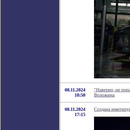
08.11.2024
"Наверно, не поп
18:50
Воложина
08.11.2024
Создана имитиру
17:15