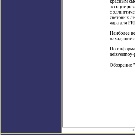
красным см
ассоцииров
с эллиптиче
световых ле
ядра для FR
Наиболее ве
находящийс
По информаци
neizvestnoy-
Обозрение 
<