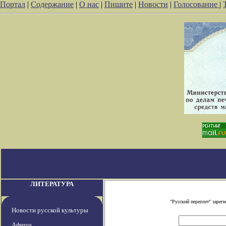
Портал
|
Содержание
|
О нас
|
Пишите
|
Новости
|
Голосование
|
ЛИТЕРАТУРА
"Русский переплет" заре
Новости русской культуры
Афиша