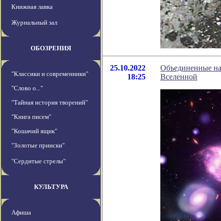
Книжная лавка
Журнальный зал
ОБОЗРЕНИЯ
25.10.2022
Объединенные на
"Классики и современники"
18:25
Вселенной
"Слово о..."
"Тайная история творений"
"Книга писем"
"Кошачий ящик"
"Золотые прииски"
"Сердитые стрелы"
КУЛЬТУРА
Афиша