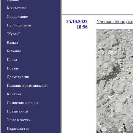
К читателю
Содержание
25.10.2022
Ученые обнаружи
Публицистика
18:56
"Курск"
Кавказ
Балканы
Проза
Поэзия
Драматургия
Искания и размышления
Критика
Сомнения и споры
Новые книги
У нас в гостях
Издательство