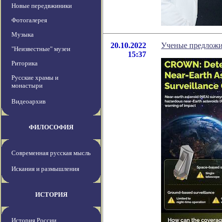
Новые передвжиники
Фотогалерея
Музыка
20.10.2022
Ученые предложи
"Неизвестные" музеи
15:37
Риторика
Русские храмы и
монастыри
Видеоархив
ФИЛОСОФИЯ
Современная русская мысль
Искания и размышления
ИСТОРИЯ
История России