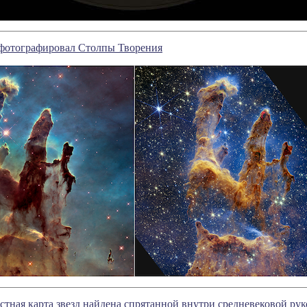
фотографировал Столпы Творения
естная карта звезд найдена спрятанной внутри средневековой ру