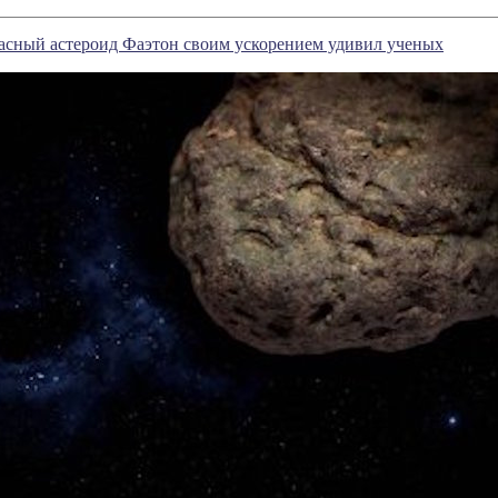
асный астероид Фаэтон своим ускорением удивил ученых