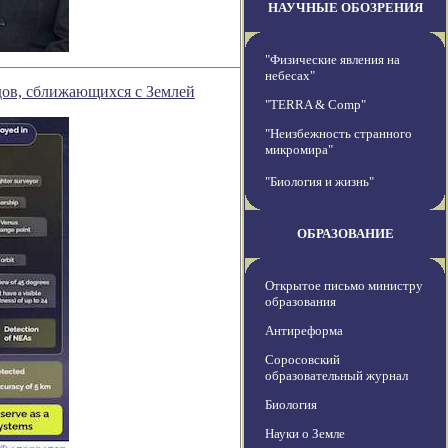
НАУЧНЫЕ ОБОЗРЕНИЯ
"Физические явления на
небесах"
ов, сближающихся с Землей
"TERRA & Comp"
"Неизбежность странного
микромира"
"Биология и жизнь"
ОБРАЗОВАНИЕ
Открытое письмо министру
образования
Антиреформа
Соросовский
образовательный журнал
Биология
Науки о Земле