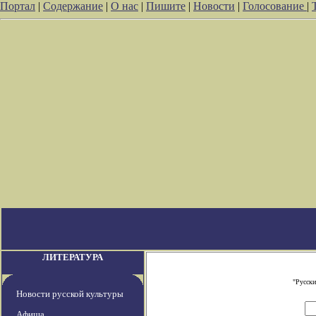
Портал
|
Содержание
|
О нас
|
Пишите
|
Новости
|
Голосование
|
ЛИТЕРАТУРА
"Русски
Новости русской культуры
Афиша