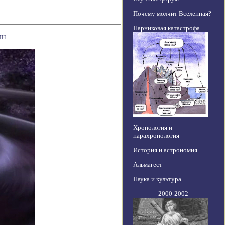
Почему молчит Вселенная?
Парниковая катастрофа
лн
Хронология и
парахронология
История и астрономия
Альмагест
Наука и культура
2000-2002