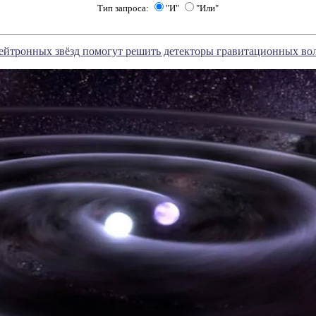
Тип запроса:
"И"
"Или"
нейтронных звёзд помогут решить детекторы гравитационных во