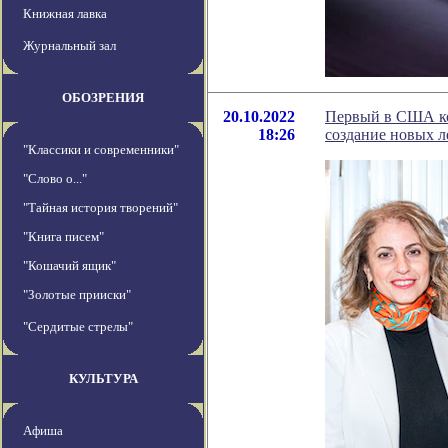
Книжная лавка
Журнальный зал
ОБОЗРЕНИЯ
20.10.2022
Первый в США ком
18:26
создание новых л
"Классики и современники"
"Слово о..."
"Тайная история творений"
"Книга писем"
"Кошачий ящик"
"Золотые прииски"
"Сердитые стрелы"
КУЛЬТУРА
Афиша