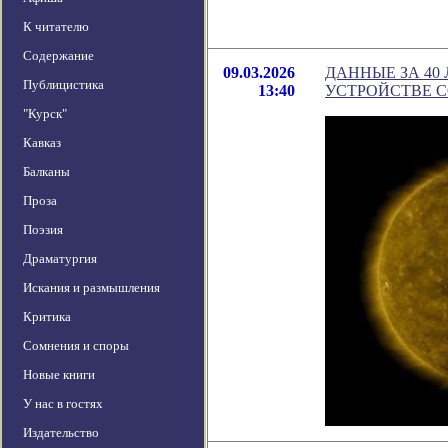
К читателю
Содержание
09.03.2026
ДАННЫЕ ЗА 40
Публицистика
13:40
УСТРОЙСТВЕ 
"Курск"
Кавказ
Балканы
Проза
Поэзия
Драматургия
Искания и размышления
Критика
Сомнения и споры
Новые книги
У нас в гостях
Издательство