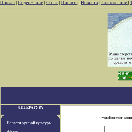
Портал
|
Содержание
|
О нас
|
Пишите
|
Новости
|
Голосование
|
ЛИТЕРАТУРА
"Русский переплет" заре
Новости русской культуры
Афиша