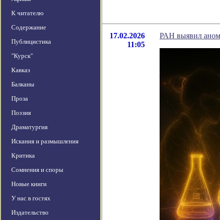
К читателю
Содержание
17.02.2026
РАН выявил аном
Публицистика
11:05
"Курск"
Кавказ
Балканы
Проза
Поэзия
Драматургия
Искания и размышления
Критика
Сомнения и споры
Новые книги
У нас в гостях
Издательство