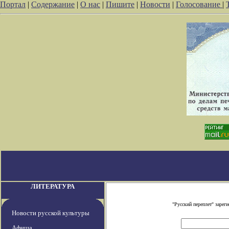
Портал
|
Содержание
|
О нас
|
Пишите
|
Новости
|
Голосование
|
ЛИТЕРАТУРА
"Русский переплет" заре
Новости русской культуры
Афиша