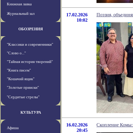
Книжная лавка
Журнальный зал
17.02.2026
Поэзия, объедин
10:02
ОБОЗРЕНИЯ
"Классики и современники"
"Слово о..."
"Тайная история творений"
"Книга писем"
"Кошачий ящик"
"Золотые прииски"
"Сердитые стрелы"
КУЛЬТУРА
16.02.2026
Скопление Комы: 
Афиша
20:45