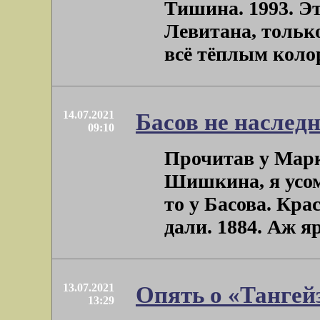
Тишина. 1993. Эт
Левитана, только
всё тёплым колор
14.07.2021
Басов не насле
09:10
Прочитав у Марк
Шишкина, я усом
то у Басова. Кр
дали. 1884. Аж яр
13.07.2021
Опять о «Тангей
13:29