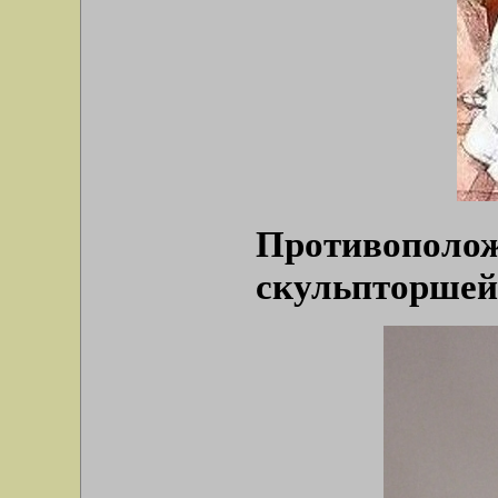
Противоп
скульпторшей 