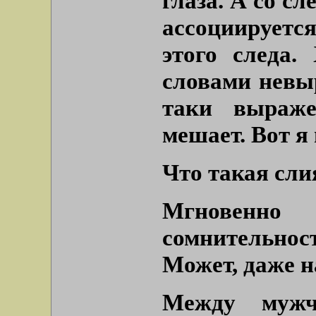
глаза. А со с
ассоциирует
этого следа.
словами невыр
таки выраже
мешает. Вот я
Что такая сл
Мгновенн
сомнительнос
Может, даже н
Между мужч