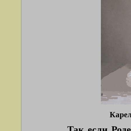
Карел
Так если Род