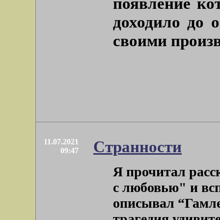
появление ко
доходило до о
своими произв
11.07.2021
Странности
09:47
Я прочитал расс
с любовью" и вс
описывал “Гамл
трагедия удивител