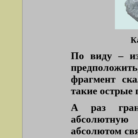
К
По виду – из
предположит
фрагмент ск
такие острые 
А раз гран
абсолютную 
абсолютом свя