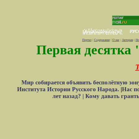
Портал
|
Содержание
|
О нас
|
Авторам
|
Но
Первая десятка 
Т
Мир собирается объявить бесполётную зон
Института Истории Русского Народа.
|
Нас п
лет назад? |
Кому давать грант