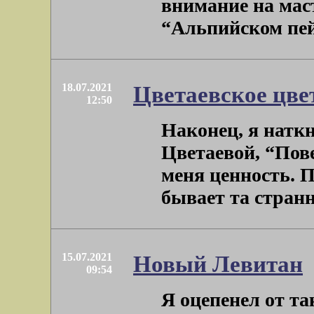
внимание на мас
“Альпийском пейз
18.07.2021
Цветаевское цве
12:50
Наконец, я натк
Цветаевой, “Пове
меня ценность. 
бывает та страннос
15.07.2021
Новый Левитан
09:54
Я оцепенел от та