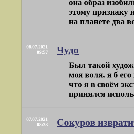
она образ изобил
этому признаку 
на планете два ве
08.07.2021
Чудо
09:57
Был такой худож
моя воля, я б ег
что я в своём эк
принялся использо
07.07.2021
Сокуров изврати
08:33