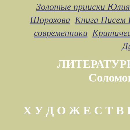
Золотые прииски Юлия
Шорохова
Книга Писем 
современники
Критичес
Д
ЛИТЕРАТУР
Соломо
Х У Д О Ж Е С Т 