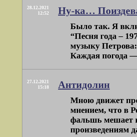
28.12.2021
Ну-ка… Поиздев
12:52
Было так. Я вкл
“Песня года – 19
музыку Петрова:
Каждая погода — б
27.12.2021
Антидолин
15:18
Мною движет пре
мнением, что в 
фальшь мешает и
произведениям даж