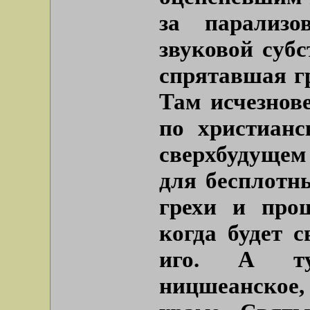
за парализо
звуковой субс
спрятавшая г
Там исчезнове
по христианс
сверхбудущем
для бесплотн
грехи и про
когда будет с
иго. А тут
ницшеанское,