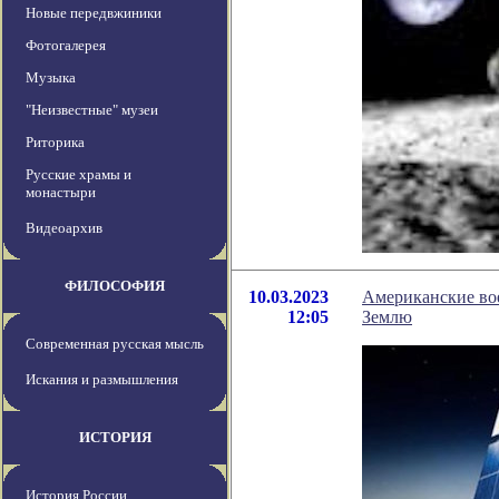
Новые передвжиники
Фотогалерея
Музыка
"Неизвестные" музеи
Риторика
Русские храмы и
монастыри
Видеоархив
ФИЛОСОФИЯ
10.03.2023
Американские во
12:05
Землю
Современная русская мысль
Искания и размышления
ИСТОРИЯ
История России