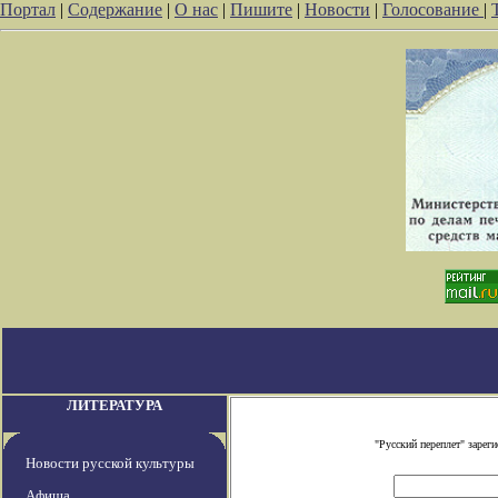
Портал
|
Содержание
|
О нас
|
Пишите
|
Новости
|
Голосование
|
ЛИТЕРАТУРА
"Русский переплет" заре
Новости русской культуры
Афиша