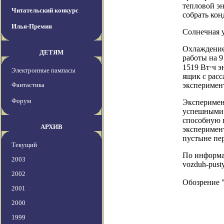
тепловой эн
Читательский конкурс
собрать кон
Илья-Премия
Солнечная 
Охлаждение
ДЕТЯМ
работы на 9
1519 Вт⋅ч э
Электронные пампасы
ящик с расс
Фантастика
эксперимент
Форум
Эксперимен
успешными.
способную 
АРХИВ
эксперимент
пустыне пе
Текущий
По информаци
2003
vozduh-pusty
2002
Обозрение 
2001
2000
1999