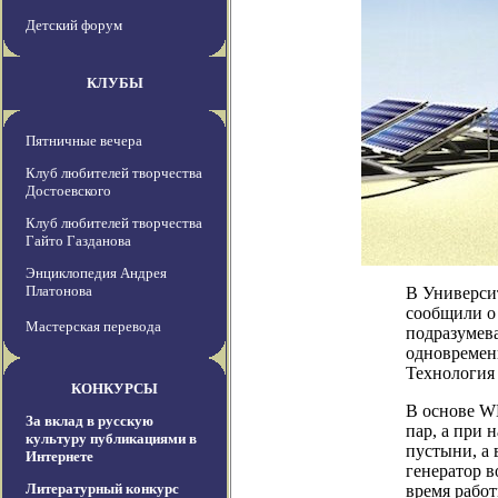
Детский форум
КЛУБЫ
Пятничные вечера
Клуб любителей творчества
Достоевского
Клуб любителей творчества
Гайто Газданова
Энциклопедия Андрея
Платонова
В Универси
сообщили о 
Мастерская перевода
подразумева
одновременн
Технология
КОНКУРСЫ
В основе W
За вклад в русскую
пар, а при 
культуру публикациями в
пустыни, а
Интернете
генератор в
Литературный конкурс
время работ