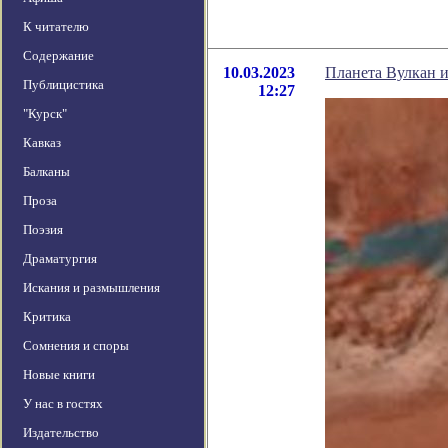
К читателю
Содержание
10.03.2023
Планета Вулкан и
Публицистика
12:27
"Курск"
Кавказ
Балканы
Проза
Поэзия
Драматургия
Искания и размышления
Критика
Сомнения и споры
Новые книги
У нас в гостях
Издательство