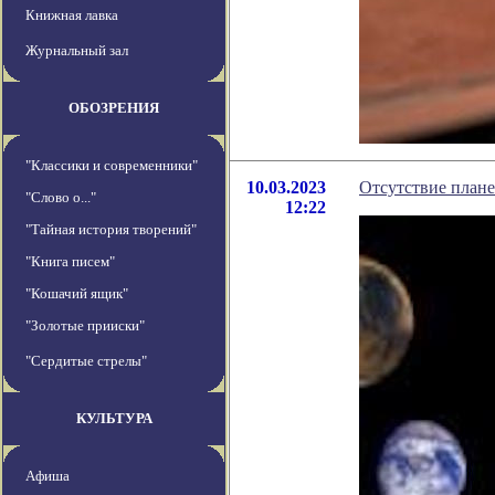
Книжная лавка
Журнальный зал
ОБОЗРЕНИЯ
"Классики и современники"
10.03.2023
Отсутствие плане
"Слово о..."
12:22
"Тайная история творений"
"Книга писем"
"Кошачий ящик"
"Золотые прииски"
"Сердитые стрелы"
КУЛЬТУРА
Афиша