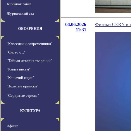
Книжная лавка
Журнальный зал
04.06.2026
Физики CERN впе
ОБОЗРЕНИЯ
11:31
"Классики и современники"
"Слово о..."
"Тайная история творений"
"Книга писем"
"Кошачий ящик"
"Золотые прииски"
"Сердитые стрелы"
КУЛЬТУРА
Афиша