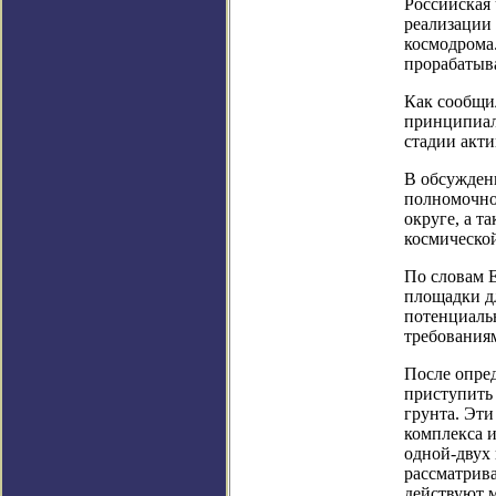
Российская 
реализации 
космодрома.
прорабатыв
Как сообщи
принципиал
стадии акт
В обсужден
полномочно
округе, а т
космическо
По словам Е
площадки д
потенциаль
требования
После опре
приступить
грунта. Эти
комплекса 
одной-двух 
рассматрива
действуют 