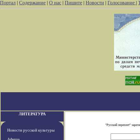
Портал
|
Содержание
|
О нас
|
Пишите
|
Новости
|
Голосование
|
ЛИТЕРАТУРА
"Русский переплет" заре
Новости русской культуры
Афиша