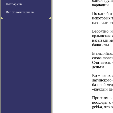
одной групп
Фотоархив
вариаций.
Все фотоматериалы
По одной из
некоторых 
называли «т
Вероятно, н
ордынская м
называли мо
банкноты.
В английско
слова mone
Считается, 
деньги.
Во многих 
латинского 
базовой мед
«каждый де
При этом во
восходит к 
geld-a, что