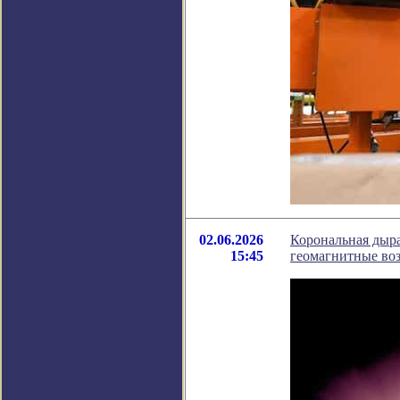
02.06.2026
Корональная дыра
15:45
геомагнитные во