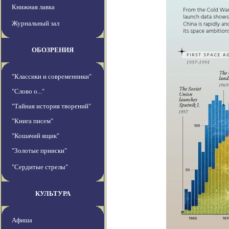
Книжная лавка
Журнальный зал
ОБОЗРЕНИЯ
"Классики и современники"
"Слово о..."
"Тайная история творений"
"Книга писем"
"Кошачий ящик"
"Золотые прииски"
"Сердитые стрелы"
КУЛЬТУРА
Афиша