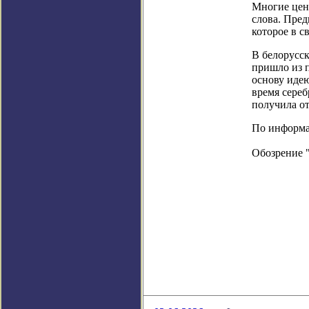
Многие цен
слова. Пред
которое в с
В белорусск
пришло из п
основу иде
время сереб
получила от
По информац
Обозрение 