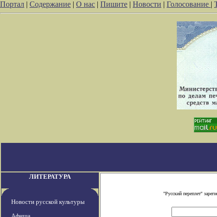
Портал
|
Содержание
|
О нас
|
Пишите
|
Новости
|
Голосование
|
ЛИТЕРАТУРА
"Русский переплет" заре
Новости русской культуры
Афиша