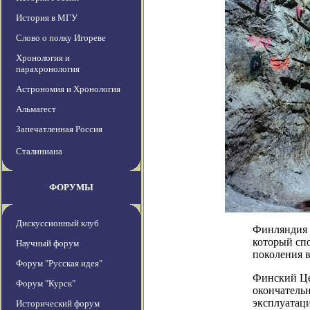
История в МГУ
Слово о полку Игореве
Хронология и
парахронология
Астрономия и Хронология
Альмагест
Запечатленная Россия
Сталиниана
ФОРУМЫ
Дискуссионный клуб
Финляндия п
который сп
Научный форум
поколения в
Форум "Русская идея"
Финский Це
Форум "Курск"
окончательн
эксплуатаци
Исторический форум