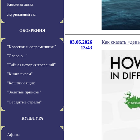
Книжная лавка
Журнальный зал
ОБОЗРЕНИЯ
03.06.2026
Как сказать «ден
"Классики и современники"
13:43
"Слово о..."
"Тайная история творений"
"Книга писем"
"Кошачий ящик"
"Золотые прииски"
"Сердитые стрелы"
КУЛЬТУРА
Афиша