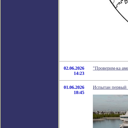
02.06.2026
"Проверим-ка ам
14:23
01.06.2026
Испытан первый в
18:45