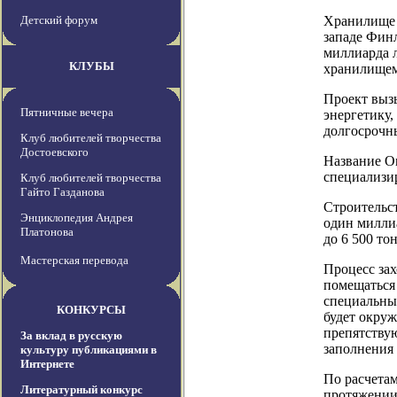
Детский форум
Хранилище 
западе Финл
миллиарда 
КЛУБЫ
хранилищем
Проект выз
Пятничные вечера
энергетику,
долгосрочн
Клуб любителей творчества
Достоевского
Название On
специализи
Клуб любителей творчества
Гайто Газданова
Строительст
Энциклопедия Андрея
один миллиа
Платонова
до 6 500 то
Мастерская перевода
Процесс за
помещаться 
специальны
КОНКУРСЫ
будет окру
препятству
За вклад в русскую
заполнения
культуру публикациями в
Интернете
По расчетам
Литературный конкурс
протяжении 