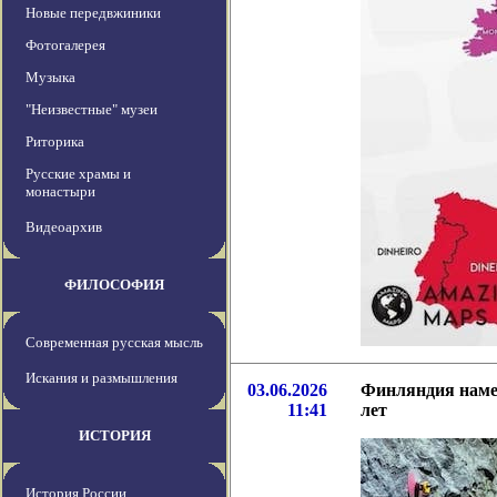
Новые передвжиники
Фотогалерея
Музыка
"Неизвестные" музеи
Риторика
Русские храмы и
монастыри
Видеоархив
ФИЛОСОФИЯ
Современная русская мысль
Искания и размышления
03.06.2026
Финляндия намер
11:41
лет
ИСТОРИЯ
История России