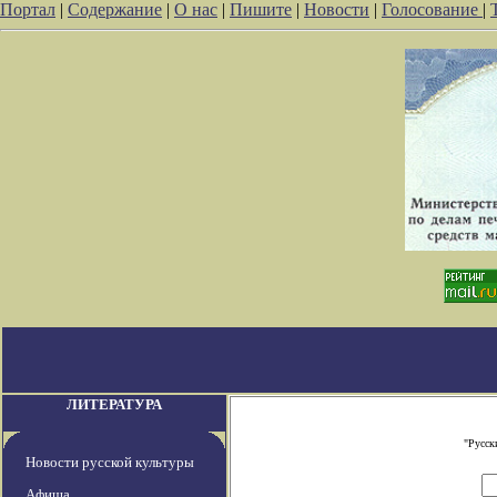
Портал
|
Содержание
|
О нас
|
Пишите
|
Новости
|
Голосование
|
ЛИТЕРАТУРА
"Русск
Новости русской культуры
Афиша