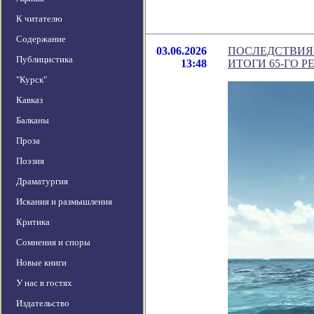
К читателю
Содержание
03.06.2026
ПОСЛЕДСТВИЯ
Публицистика
13:48
ИТОГИ 65-ГО 
"Курск"
Кавказ
Балканы
Проза
Поэзия
Драматургия
Искания и размышления
Критика
Сомнения и споры
Новые книги
У нас в гостях
Издательство