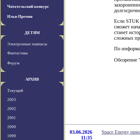
захоронени
Читательский конкурс
долгосрочно
Илья-Премия
Если STUK в
сможет нача
станет ист
ДЕТЯМ
сложных пр
Электронные пампасы
По информац
Фантастика
Обозрение 
Форум
АРХИВ
Текущий
2003
2002
2001
2000
03.06.2026
Space Energy при
1999
11:35