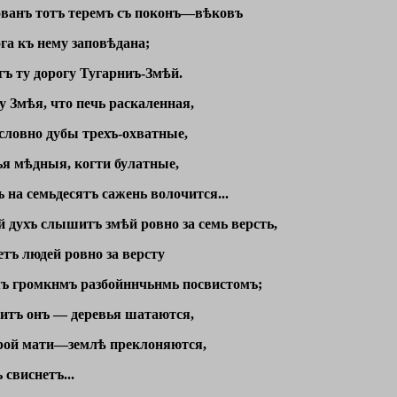
ованъ тотъ теремъ съ поконъ—вѣковъ
га къ нему заповѣдана;
егъ ту дорогу Тугарниъ-Змѣй.
у Змѣя, что печь раскаленная,
словно дубы трехъ-охватные,
я мѣдныя, когти булатные,
 на семьдесятъ сажень волочится...
й духъ слышитъ змѣй ровно за семь версть,
тъ людей ровно за версту
ъ громкнмъ разбойннчьнмь посвистомъ;
итъ онъ — деревья шатаются,
рой мати—землѣ преклоняются,
 свиснетъ...