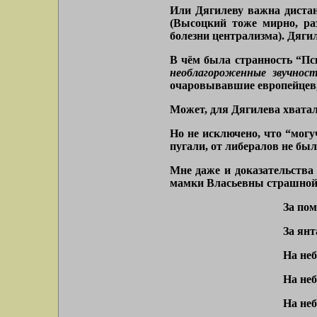
Или Дягилеву важна дистан
(Высоцкий тоже мирно, ра
болезни централизма). Дяги
В чём была странность “Пс
необлагороженные звучнос
очаровывавшие европейцев,
Может, для Дягилева хватал
Но не исключено, что “могу
пугали, от либералов не был
Мне даже и доказательства
мамки Власьевны страшной
За пом
За ян
На неб
На неб
На неб