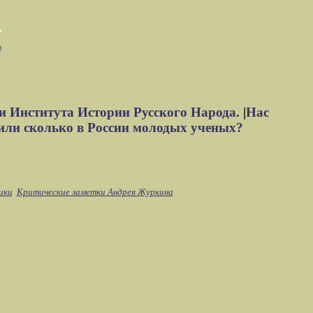
м
и Института Истории Русского Народа.
|
Нас
или сколько в России молодых ученых?
ики
Критические заметки Андрея Журкина