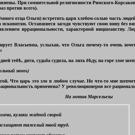
уравнены. При сомнительной религиозности Римского-Корсако
раз против всего).
много отца Ольги) встретить царя хлебом-солью часть людей
 псковитян. Оставшиеся загодя чувствуют свою вину без ви
явлением иррациональности, характерной ницшеанству. Люд
рует Власьевна, услыхав, что Ольга почему-то очень хочет
:
ей тебѣ, дитя, судьба судила, на лихъ бѣду, на горе злое шеп
ольный звонъ)
 той. Что царь это зло в любом случае. Но что-то мне шепче
рациональность применена? У революционеров все рациональ
На мотив Марсельезы
огачи, кулаки жадной сворой
асхищают тяжелый твой труд.