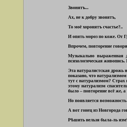
Звонятъ...
Ах, не к добру звонятъ,
То моё хоронятъ счастье?..
И опять мороз по коже. От Г
Впрочем, повторение говори
Музыкально выраженная д
психологическая живопись.
Эта натуралистская дрожь 
показано, что натурализмом
тут с натурализмом? Страх 
этому натурализм спаситель
было – повторение всё же, а
Но появляется возможность 
А вот гонец из Новгорода го
Рѣшить нельзя была-ль изм