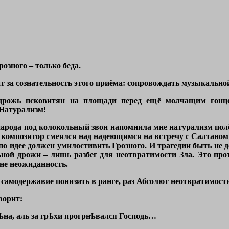
розного – только беда.
т за сознательность этого приёма: сопровождать музыкальной
рожь псковитян на площади перед ещё молчащим гонцо
 Натурализм!
народа под колокольный звон напомнила мне натурализм пол
 композитор смеялся над надеющимся на встречу с Салтаном Г
по идее должен умилостивить Грозного. И трагедии быть не
ной дрожи – лишь разбег для неотвратимости Зла. Это прот
 не неожиданность.
самодержавие понизить в ранге, раз Абсолют неотвратимости
ворит:
ѣна, аль за грѣхи прогрнѣвался Господь…