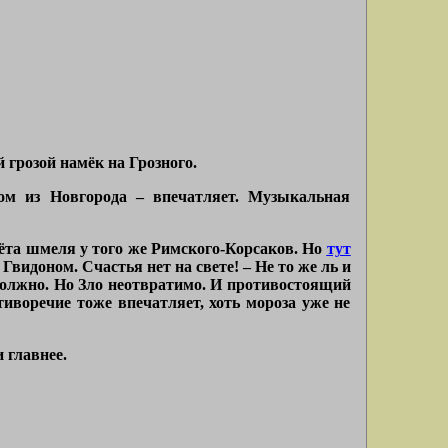
 грозой намёк на Грозного.
м из Новгорода – впечатляет. Музыкальная
ёта шмеля у того же Римского-Корсаков. Но
тут
видоном. Счастья нет на свете! – Не то же ль и
 должно. Но Зло неотвратимо. И противостоящий
иворечие тоже впечатляет, хоть мороза уже не
 главнее.