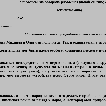
(За сосѣднимъ заборомъ раздается ріъзкій свистъ;
вскрикиваютъ).
Ай!...
о мама?
(За сценой свистъ еще продолжительнѣе и силъ
бви Михаила и Ольги не получится. Так и оказывается в итог
ова вполне мог быть идеал особого, социалистического пути 
оваться непосредственным переживанием (я слушаю оперу 
наётся её жениху Матуте, что мать Ольги сестра его жены,
ный, как я уже узнал), то у меня вся спина морозом сков
е, чем мерзость устройства всего Этого мира. И это ре
 колокол, созывать народ на вече: что делать с прибывающ
Ливонская война за выход к морю, а Новгород был прифро