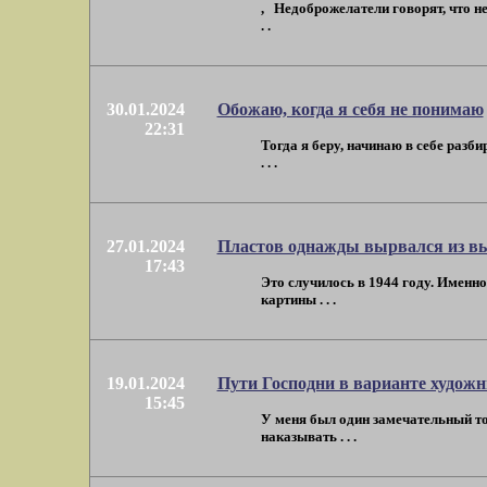
, Недоброжелатели говорят, что н
. .
30.01.2024
Обожаю, когда я себя не понимаю
22:31
Тогда я беру, начинаю в себе разб
. . .
27.01.2024
Пластов однажды вырвался из вы
17:43
Это случилось в 1944 году. Именно 
картины . . .
19.01.2024
Пути Господни в варианте худож
15:45
У меня был один замечательный тов
наказывать . . .