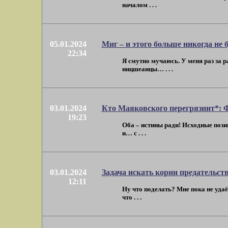
началом . . .
05.01.2024
Миг – и этого больше никогда не 
22:34
Я смутно мучаюсь. У меня раз за р
ницшеанцы… . . .
03.01.2024
Кто Маяковского перегрязнит*: 
19:23
Оба – истины ради! Исходные пози
и… с . . .
03.01.2024
Задача искать корни предательст
12:11
Ну что поделать? Мне пока не уда
что . . .