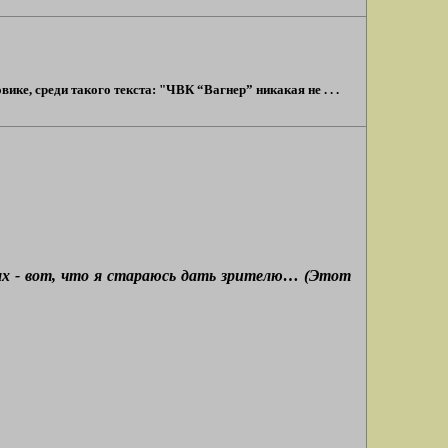
ке, среди такого текста: "ЧВК “Вагнер” никакая не . . .
ых - вот, что я стараюсь дать зрителю… (Этот