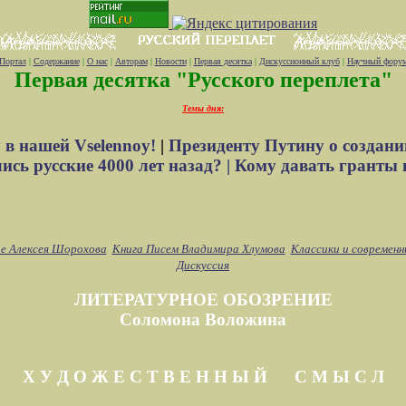
Портал
|
Содержание
|
О нас
|
Авторам
|
Новости
|
Первая десятка
|
Дискуссионный клуб
|
Научный фору
Первая десятка "Русского переплета"
Темы дня:
 в нашей Vselennoy!
|
Президенту Путину о создани
сь русские 4000 лет назад? |
Кому давать гранты 
е Алексея Шорохова
Книга Писем Владимира Хлумова
Классики и современн
Дискуссия
ЛИТЕРАТУРНОЕ ОБОЗРЕНИЕ
Соломона Воложина
Х У Д О Ж Е С Т В Е Н Н Ы Й С М Ы С Л