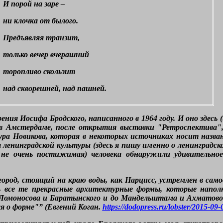
И порой на заре –
ни клочка от былого.
Предъявляя транзит,
только вечер вчерашний
торопливо скользит
над скворешней, над пашней.
ния Иосифа Бродского, написанного в 1964 году. И оно здесь (
 в Амстердаме, после открытия выставки "Ретроспектива",
ра Новикова, которая в некоторых источниках носит назван
я ленинградской культуры (здесь я пишу именно о ленинградс
 не очень постижимая) человека обнаружили удивительное
род, стоящий на краю воды, как Нарцисс, устремлен в само
ь все те прекрасные архитектурные формы, которые напол
Ломоносова и Баратынского и до Мандельштама и Ахматовой 
я о форме"” (Евгений Коган.
https://dodopress.ru/lobster/2015-09-