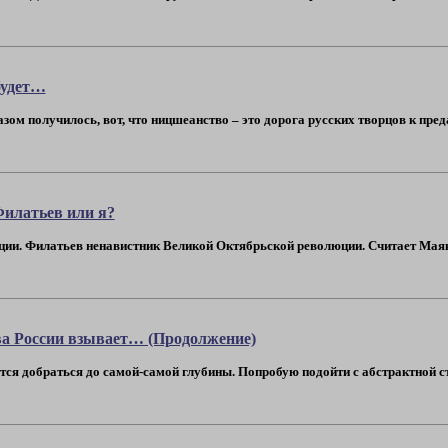
будет…
азом получилось, вот, что ницшеанство – это дорога русских творцов к пре
Филатьев или я?
ции. Филатьев ненавистник Великой Октябрьской революции. Считает Мая
ва России взывает… (Продолжение)
ётся добраться до самой-самой глубины. Попробую подойти с абстрактной с