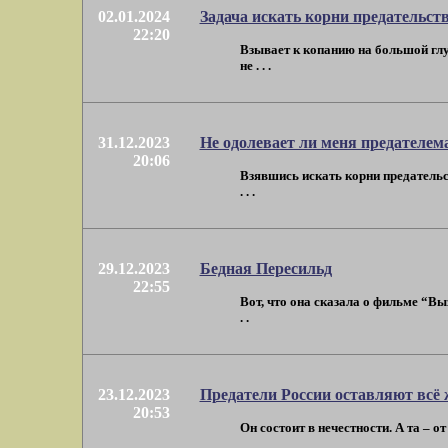
02.01.2024
Задача искать корни предательст
22:20
Взывает к копанию на большой глуб
не . . .
31.12.2023
Не одолевает ли меня предателем
20:06
Взявшись искать корни предательс
. . .
29.12.2023
Бедная Пересильд
22:55
Вот, что она сказала о фильме “Вы
. .
23.12.2023
Предатели России оставляют всё 
20:53
Он состоит в нечестности. А та – о