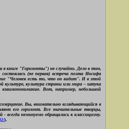
и в книге "Горизонты") не случайно. Дело в том,
 состоялась (не первая) встреча поэта Иосифа
ие "Человек есть то, что он видит". И в этой
кой культуре, культура страны или мира – штука
 взаимопонимание. Вот, например, небольшой
созерцание. Вы, внимательно вглядывающийся в
няют его горизонт. Все значительные творцы,
- всегда неминуемо обращались к классицизму.
02/
).