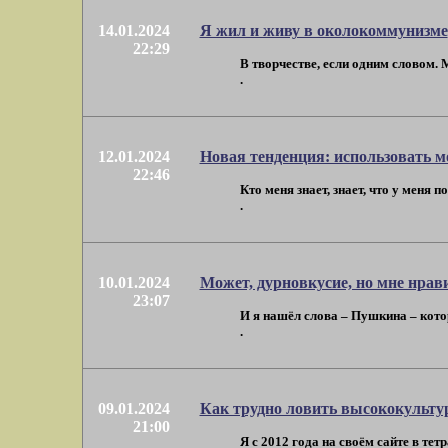
14.01.2024
Я жил и живу в околокоммунизме
22:29
В творчестве, если одним словом. М
.
12.01.2024
Новая тенденция: использовать м
22:46
Кто меня знает, знает, что у меня 
.
10.01.2024
Может, дурновкусие, но мне нрав
23:07
И я нашёл слова – Пушкина – которы
.
09.01.2024
Как трудно ловить высококультур
21:00
Я с 2012 года на своём сайте в те