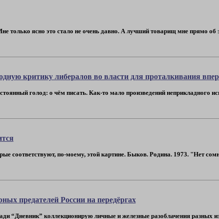
не только ясно это стало не очень давно. А лучший товарищ мне прямо об эт
одную критику либералов во власти для проталкивания впер
постоянный голод: о чём писать. Как-то мало произведений неприкладного иск
ится
е соответствуют, по-моему, этой картине. Быков. Родина. 1973. "Нет сомнен
ных предателей России на передёргах
тради “Дневник” коллекционирую личные и железные разоблачения разных из