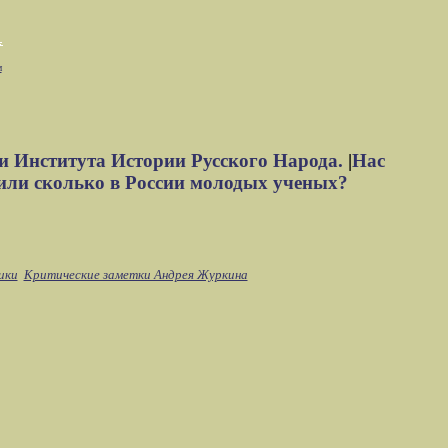
м
и Института Истории Русского Народа.
|
Нас
или сколько в России молодых ученых?
ики
Критические заметки Андрея Журкина