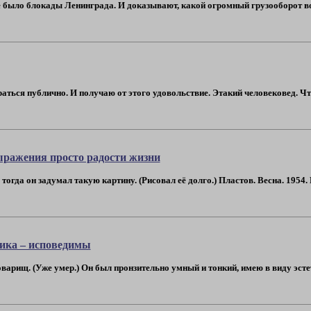
е было блокады Ленинграда. И доказывают, какой огромный грузооборот вое
ираться публично. И получаю от этого удовольствие. Этакий человековед. Ч
ражения просто радости жизни
тогда он задумал такую картину. (Рисовал её долго.) Пластов. Весна. 1954. И
ника – исповедимы
арищ. (Уже умер.) Он был пронзительно умный и тонкий, имею в виду эстет