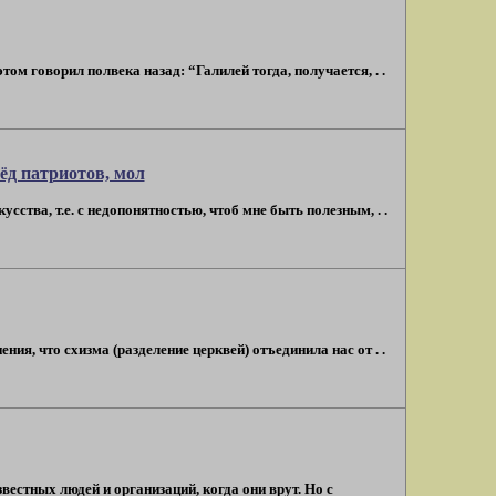
ом говорил полвека назад: “Галилей тогда, получается, . .
ёд патриотов, мол
усства, т.е. с недопонятностью, чтоб мне быть полезным, . .
ия, что схизма (разделение церквей) отъединила нас от . .
вестных людей и организаций, когда они врут. Но с