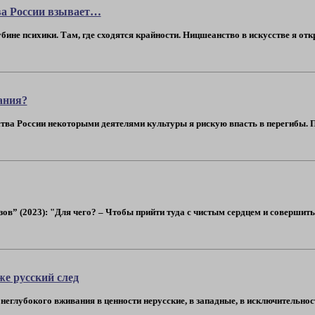
ва России взывает…
ине психики. Там, где сходятся крайности. Ницшеанство в искусстве я отк
ания?
тва России некоторыми деятелями культуры я рискую впасть в перегибы. П
зов” (2023): "Для чего? – Чтобы прийти туда с чистым сердцем и совершить
же русский след
т неглубокого вживания в ценности нерусские, в западные, в исключительнос